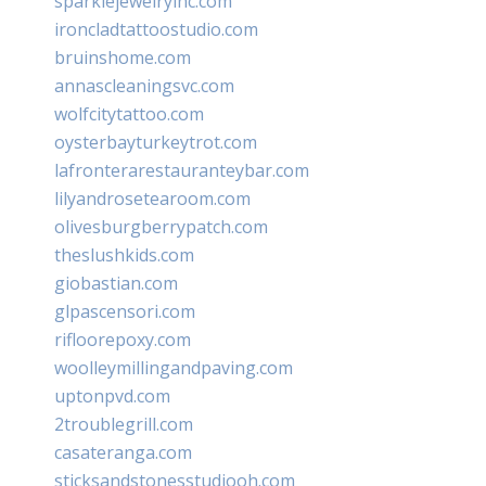
sparklejewelryinc.com
ironcladtattoostudio.com
bruinshome.com
annascleaningsvc.com
wolfcitytattoo.com
oysterbayturkeytrot.com
lafronterarestauranteybar.com
lilyandrosetearoom.com
olivesburgberrypatch.com
theslushkids.com
giobastian.com
glpascensori.com
rifloorepoxy.com
woolleymillingandpaving.com
uptonpvd.com
2troublegrill.com
casateranga.com
sticksandstonesstudiooh.com