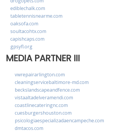
drogopets.com
ediblechalk.com
tabletennisnearme.com
oaksofa.com
soultacohtx.com
capishcaps.com
gpsyfl.org
MEDIA PARTNER III
vwrepairarlington.com
cleaningservicebaltimore-md.com
beckslandscapeandfence.com
vistaaltadelveramendi.com
coastlinecateringnc.com
cuesburgershouston.com
psicologiaespecializadaencampeche.com
dmtacos.com