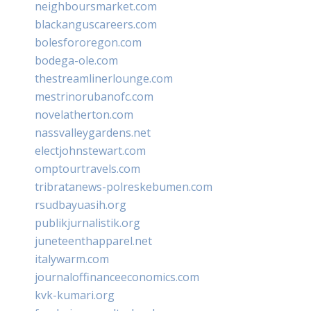
neighboursmarket.com
blackanguscareers.com
bolesfororegon.com
bodega-ole.com
thestreamlinerlounge.com
mestrinorubanofc.com
novelatherton.com
nassvalleygardens.net
electjohnstewart.com
omptourtravels.com
tribratanews-polreskebumen.com
rsudbayuasih.org
publikjurnalistik.org
juneteenthapparel.net
italywarm.com
journaloffinanceeconomics.com
kvk-kumari.org