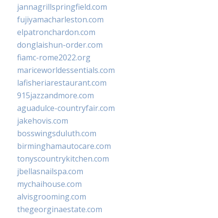
jannagrillspringfield.com
fujiyamacharleston.com
elpatronchardon.com
donglaishun-order.com
fiamc-rome2022.org
mariceworldessentials.com
lafisheriarestaurant.com
915jazzandmore.com
aguadulce-countryfair.com
jakehovis.com
bosswingsduluth.com
birminghamautocare.com
tonyscountrykitchen.com
jbellasnailspa.com
mychaihouse.com
alvisgrooming.com
thegeorginaestate.com