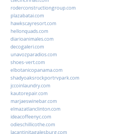
tsecincinnati.com
roderconstructiongroup.com
plazabatai.com
hawkscayresort.com
hellonquads.com
diarioanimales.com
decogaleri.com
unavozparadios.com
shoes-vert.com
elbotanicopanama.com
shadyoaksrockportrvpark.com
jccoinlaundry.com
kautorepair.com
marjaeswinebar.com
elmazatlanclinton.com
ideacoffeenyc.com
odieschillicothe.com
lacantinitagalesburg.com