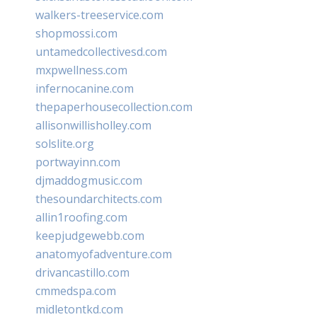
walkers-treeservice.com
shopmossi.com
untamedcollectivesd.com
mxpwellness.com
infernocanine.com
thepaperhousecollection.com
allisonwillisholley.com
solslite.org
portwayinn.com
djmaddogmusic.com
thesoundarchitects.com
allin1roofing.com
keepjudgewebb.com
anatomyofadventure.com
drivancastillo.com
cmmedspa.com
midletontkd.com