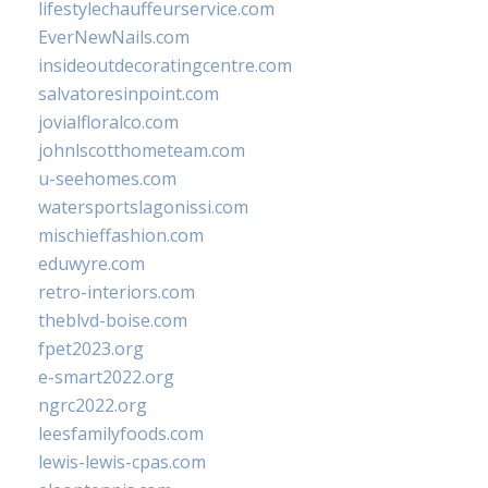
lifestylechauffeurservice.com
EverNewNails.com
insideoutdecoratingcentre.com
salvatoresinpoint.com
jovialfloralco.com
johnlscotthometeam.com
u-seehomes.com
watersportslagonissi.com
mischieffashion.com
eduwyre.com
retro-interiors.com
theblvd-boise.com
fpet2023.org
e-smart2022.org
ngrc2022.org
leesfamilyfoods.com
lewis-lewis-cpas.com