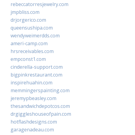
rebeccatorresjewelry.com
jmpbliss.com
drjorgerico.com
queensushipa.com
wendyweimerdds.com
ameri-camp.com
hrsreceivables.com
empconst1.com
cinderella-support.com
bigpinkrestaurant.com
inspirehuahin.com
memmingerspainting.com
jeremypbeasley.com
thesandwichdepotcos.com
drgiggleshouseofpain.com
hotflashdesigns.com
garagenadeau.com