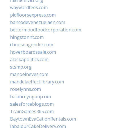
marianlives.org
waywardtees.com
pidfloorsexpress.com
bancodevenezuelaen.com
bettermoodfoodcorporation.com
hingstonnt.com
chooseagender.com
hoverboardssale.com
alaskapolitics.com
stsmp.org
manoelneves.com
mandelaeffectlibrary.com
roselynns.com
balanceyoganj.com
salesforceblogs.com
TrainGames365.com
BaytownEvaCationRentals.com
JabalpurCakeDelivery.com