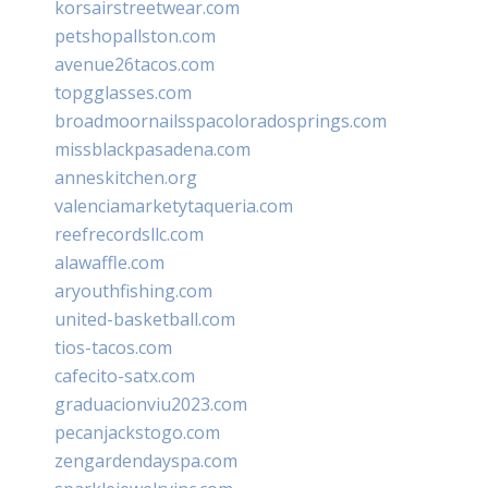
korsairstreetwear.com
petshopallston.com
avenue26tacos.com
topgglasses.com
broadmoornailsspacoloradosprings.com
missblackpasadena.com
anneskitchen.org
valenciamarketytaqueria.com
reefrecordsllc.com
alawaffle.com
aryouthfishing.com
united-basketball.com
tios-tacos.com
cafecito-satx.com
graduacionviu2023.com
pecanjackstogo.com
zengardendayspa.com