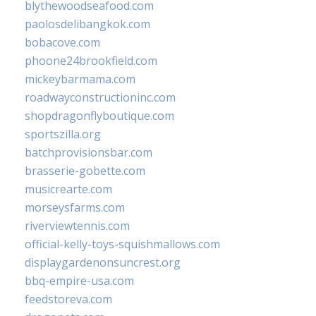
blythewoodseafood.com
paolosdelibangkok.com
bobacove.com
phoone24brookfield.com
mickeybarmama.com
roadwayconstructioninc.com
shopdragonflyboutique.com
sportszilla.org
batchprovisionsbar.com
brasserie-gobette.com
musicrearte.com
morseysfarms.com
riverviewtennis.com
official-kelly-toys-squishmallows.com
displaygardenonsuncrest.org
bbq-empire-usa.com
feedstoreva.com