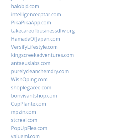
halobjd.com
intelligenceqatar.com
PikaPikaApp.com
takecareofbusinessdfw.org
HamadaOfJapan.com
VersifyLifestyle.com
kingscreekadventures.com
antaeuslabs.com
purelycleanchemdry.com
WishOping.com
shoplegacee.com
bonvivantshop.com
CupPlante.com
mpzin.com
stcreal.com
PopUpFlea.com
valueml.com