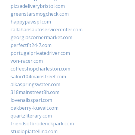
pizzadeliverybristol.com
greenstarsmogcheck.com
happypawspl.com
callahansautoservicecenter.com
georgiascornermarket.com
perfectfit24-7.com
portugalprivatedriver.com
von-racer.com
coffeeshopcharleston.com
salon104mainstreet.com
alkaspringswater.com
318mainstreet8h.com
lovenailsspari.com
oakberry-kuwait.com
quartzliterary.com
friendsofbroderickpark.com
studiopiattellina.com