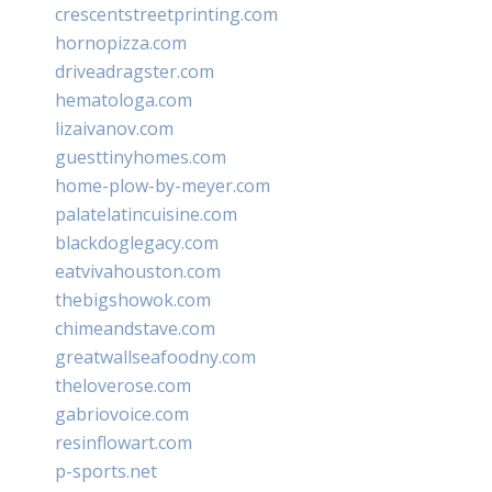
crescentstreetprinting.com
hornopizza.com
driveadragster.com
hematologa.com
lizaivanov.com
guesttinyhomes.com
home-plow-by-meyer.com
palatelatincuisine.com
blackdoglegacy.com
eatvivahouston.com
thebigshowok.com
chimeandstave.com
greatwallseafoodny.com
theloverose.com
gabriovoice.com
resinflowart.com
p-sports.net