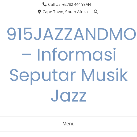
Skip
Call Us: +2782 444 YEAH
to
Cape Town, South Africa
content
915JAZZANDMO
– Informasi
Seputar Musik
Jazz
Menu