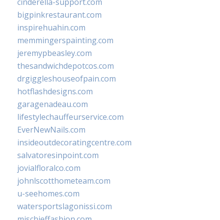
cinderella-support.com
bigpinkrestaurant.com
inspirehuahin.com
memmingerspainting.com
jeremypbeasley.com
thesandwichdepotcos.com
drgiggleshouseofpain.com
hotflashdesigns.com
garagenadeau.com
lifestylechauffeurservice.com
EverNewNails.com
insideoutdecoratingcentre.com
salvatoresinpoint.com
jovialfloralco.com
johnlscotthometeam.com
u-seehomes.com
watersportslagonissi.com
mischieffashion.com