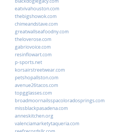
blackdoglegacy.com
eatvivahouston.com
thebigshowok.com
chimeandstave.com
greatwallseafoodny.com
theloverose.com
gabriovoice.com
resinflowart.com
p-sports.net
korsairstreetwear.com
petshopallston.com
avenue26tacos.com
topgglasses.com
broadmoornailsspacoloradosprings.com
missblackpasadena.com
anneskitchen.org
valenciamarketytaqueria.com
reefrecordsllc.com