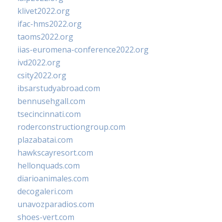
klivet2022.org
ifac-hms2022.org
taoms2022.org
iias-euromena-conference2022.org
ivd2022.org
csity2022.org
ibsarstudyabroad.com
bennusehgall.com
tsecincinnati.com
roderconstructiongroup.com
plazabatai.com
hawkscayresort.com
hellonquads.com
diarioanimales.com
decogaleri.com
unavozparadios.com
shoes-vert.com