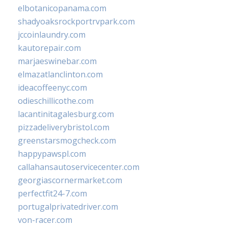
elbotanicopanama.com
shadyoaksrockportrvpark.com
jccoinlaundry.com
kautorepair.com
marjaeswinebar.com
elmazatlanclinton.com
ideacoffeenyc.com
odieschillicothe.com
lacantinitagalesburg.com
pizzadeliverybristol.com
greenstarsmogcheck.com
happypawspl.com
callahansautoservicecenter.com
georgiascornermarket.com
perfectfit24-7.com
portugalprivatedriver.com
von-racer.com