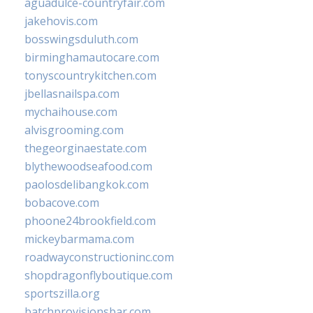
aguadulce-countryfair.com
jakehovis.com
bosswingsduluth.com
birminghamautocare.com
tonyscountrykitchen.com
jbellasnailspa.com
mychaihouse.com
alvisgrooming.com
thegeorginaestate.com
blythewoodseafood.com
paolosdelibangkok.com
bobacove.com
phoone24brookfield.com
mickeybarmama.com
roadwayconstructioninc.com
shopdragonflyboutique.com
sportszilla.org
batchprovisionsbar.com