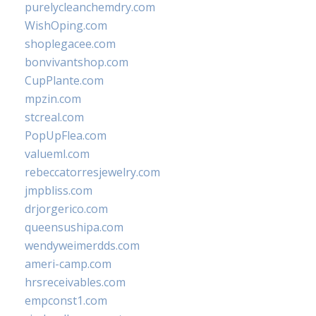
purelycleanchemdry.com
WishOping.com
shoplegacee.com
bonvivantshop.com
CupPlante.com
mpzin.com
stcreal.com
PopUpFlea.com
valueml.com
rebeccatorresjewelry.com
jmpbliss.com
drjorgerico.com
queensushipa.com
wendyweimerdds.com
ameri-camp.com
hrsreceivables.com
empconst1.com