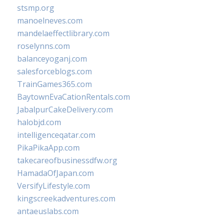
stsmp.org
manoelneves.com
mandelaeffectlibrary.com
roselynns.com
balanceyoganj.com
salesforceblogs.com
TrainGames365.com
BaytownEvaCationRentals.com
JabalpurCakeDelivery.com
halobjd.com
intelligenceqatar.com
PikaPikaApp.com
takecareofbusinessdfw.org
HamadaOfJapan.com
VersifyLifestyle.com
kingscreekadventures.com
antaeuslabs.com