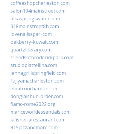
coffeeshopcharleston.com
salon104mainstreet.com
alkaspringswater.com
318mainstreet8h.com
lovenailsspari.com
oakberry-kuwait.com
quartzliterary.com
friendsofbroderickpark.com
studiopiattellina.com
jannagrillspringfield.com
fujiyamacharleston.com
elpatronchardon.com
donglaishun-order.com
fiamc-rome2022.org
mariceworldessentials.com
lafisheriarestaurant.com
915jazzandmore.com