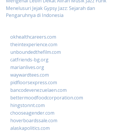
Mengenal Lebih Dekat Aliran Musik Jazz Funk
Menelusuri Jejak Gypsy Jazz: Sejarah dan
Pengaruhnya di Indonesia
okhealthcareers.com
theintexperience.com
unboundedthefilm.com
catfriends-bg.org
marianlives.org
waywardtees.com
pidfloorsexpress.com
bancodevenezuelaen.com
bettermoodfoodcorporation.com
hingstonnt.com
chooseagender.com
hoverboardssale.com
alaskapolitics.com