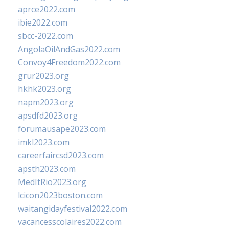
aprce2022.com
ibie2022.com
sbcc-2022.com
AngolaOilAndGas2022.com
Convoy4Freedom2022.com
grur2023.org
hkhk2023.org
napm2023.org
apsdfd2023.org
forumausape2023.com
imkl2023.com
careerfaircsd2023.com
apsth2023.com
MedItRio2023.org
lcicon2023boston.com
waitangidayfestival2022.com
vacancesscolaires2022.com