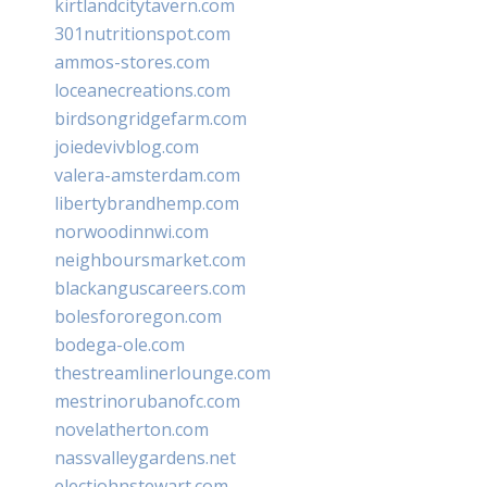
kirtlandcitytavern.com
301nutritionspot.com
ammos-stores.com
loceanecreations.com
birdsongridgefarm.com
joiedevivblog.com
valera-amsterdam.com
libertybrandhemp.com
norwoodinnwi.com
neighboursmarket.com
blackanguscareers.com
bolesfororegon.com
bodega-ole.com
thestreamlinerlounge.com
mestrinorubanofc.com
novelatherton.com
nassvalleygardens.net
electjohnstewart.com