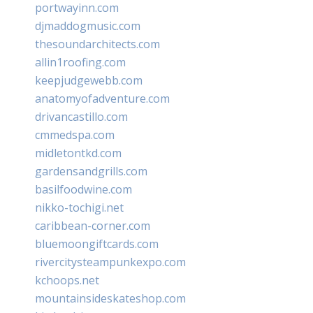
portwayinn.com
djmaddogmusic.com
thesoundarchitects.com
allin1roofing.com
keepjudgewebb.com
anatomyofadventure.com
drivancastillo.com
cmmedspa.com
midletontkd.com
gardensandgrills.com
basilfoodwine.com
nikko-tochigi.net
caribbean-corner.com
bluemoongiftcards.com
rivercitysteampunkexpo.com
kchoops.net
mountainsideskateshop.com