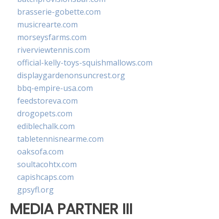
brasserie-gobette.com
musicrearte.com
morseysfarms.com
riverviewtennis.com
official-kelly-toys-squishmallows.com
displaygardenonsuncrest.org
bbq-empire-usa.com
feedstoreva.com
drogopets.com
ediblechalk.com
tabletennisnearme.com
oaksofa.com
soultacohtx.com
capishcaps.com
gpsyfl.org
MEDIA PARTNER III