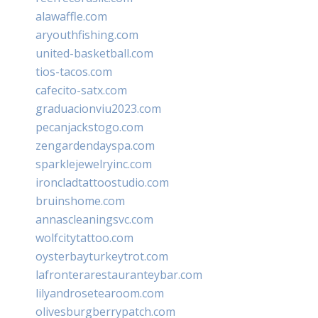
alawaffle.com
aryouthfishing.com
united-basketball.com
tios-tacos.com
cafecito-satx.com
graduacionviu2023.com
pecanjackstogo.com
zengardendayspa.com
sparklejewelryinc.com
ironcladtattoostudio.com
bruinshome.com
annascleaningsvc.com
wolfcitytattoo.com
oysterbayturkeytrot.com
lafronterarestauranteybar.com
lilyandrosetearoom.com
olivesburgberrypatch.com