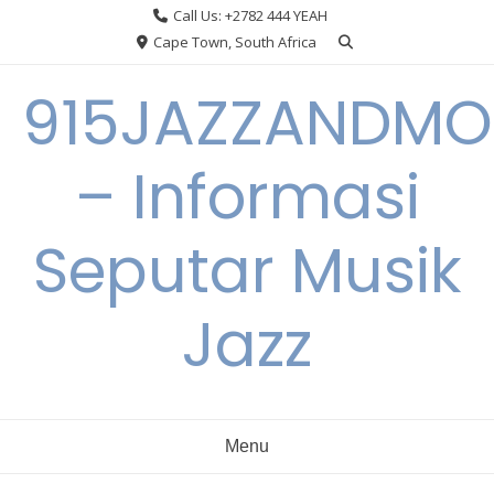
Skip
Call Us: +2782 444 YEAH
to
Cape Town, South Africa
content
915JAZZANDMO
– Informasi
Seputar Musik
Jazz
Menu