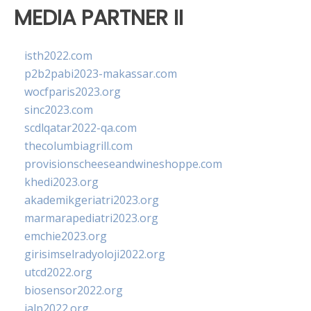
MEDIA PARTNER II
isth2022.com
p2b2pabi2023-makassar.com
wocfparis2023.org
sinc2023.com
scdlqatar2022-qa.com
thecolumbiagrill.com
provisionscheeseandwineshoppe.com
khedi2023.org
akademikgeriatri2023.org
marmarapediatri2023.org
emchie2023.org
girisimselradyoloji2022.org
utcd2022.org
biosensor2022.org
ialp2022.org