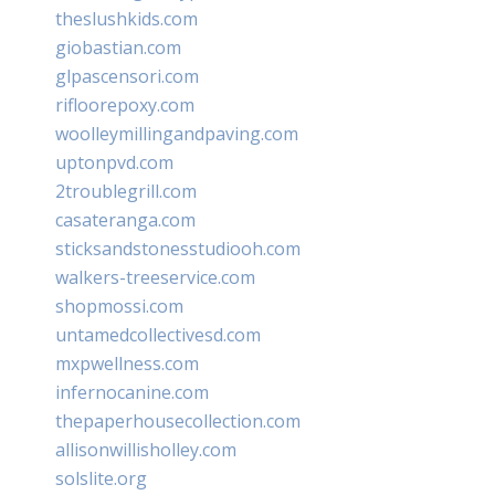
theslushkids.com
giobastian.com
glpascensori.com
rifloorepoxy.com
woolleymillingandpaving.com
uptonpvd.com
2troublegrill.com
casateranga.com
sticksandstonesstudiooh.com
walkers-treeservice.com
shopmossi.com
untamedcollectivesd.com
mxpwellness.com
infernocanine.com
thepaperhousecollection.com
allisonwillisholley.com
solslite.org