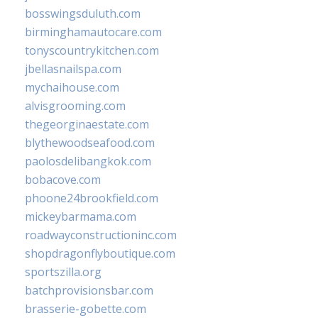
bosswingsduluth.com
birminghamautocare.com
tonyscountrykitchen.com
jbellasnailspa.com
mychaihouse.com
alvisgrooming.com
thegeorginaestate.com
blythewoodseafood.com
paolosdelibangkok.com
bobacove.com
phoone24brookfield.com
mickeybarmama.com
roadwayconstructioninc.com
shopdragonflyboutique.com
sportszilla.org
batchprovisionsbar.com
brasserie-gobette.com