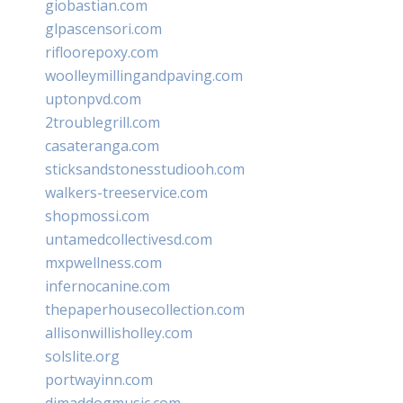
giobastian.com
glpascensori.com
rifloorepoxy.com
woolleymillingandpaving.com
uptonpvd.com
2troublegrill.com
casateranga.com
sticksandstonesstudiooh.com
walkers-treeservice.com
shopmossi.com
untamedcollectivesd.com
mxpwellness.com
infernocanine.com
thepaperhousecollection.com
allisonwillisholley.com
solslite.org
portwayinn.com
djmaddogmusic.com