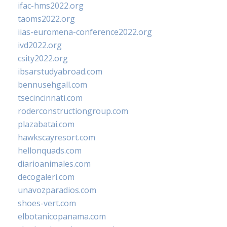
ifac-hms2022.org
taoms2022.org
iias-euromena-conference2022.org
ivd2022.org
csity2022.org
ibsarstudyabroad.com
bennusehgall.com
tsecincinnati.com
roderconstructiongroup.com
plazabatai.com
hawkscayresort.com
hellonquads.com
diarioanimales.com
decogaleri.com
unavozparadios.com
shoes-vert.com
elbotanicopanama.com