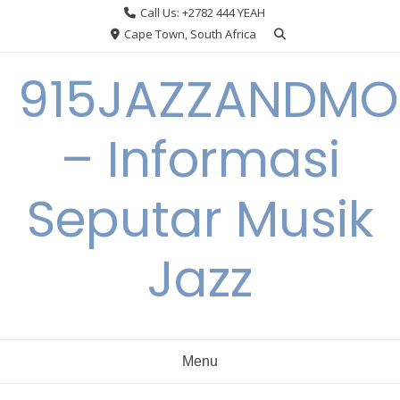
Skip
Call Us: +2782 444 YEAH
to
Cape Town, South Africa
content
915JAZZANDMO
– Informasi
Seputar Musik
Jazz
Menu