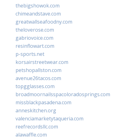
thebigshowok.com
chimeandstave.com
greatwallseafoodny.com
theloverose.com
gabriovoice.com
resinflowart.com
p-sports.net
korsairstreetwear.com
petshopallston.com
avenue26tacos.com
topgglasses.com
broadmoornailsspacoloradosprings.com
missblackpasadena.com
anneskitchen.org
valenciamarketytaqueria.com
reefrecordsllc.com
alawaffle.com