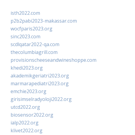
isth2022.com
p2b2pabi2023-makassar.com
wocfparis2023.org
sinc2023.com
scdlqatar2022-qa.com
thecolumbiagrill.com
provisionscheeseandwineshoppe.com
khedi2023.org
akademikgeriatri2023.org
marmarapediatri2023.org
emchie2023.org
girisimselradyoloji2022.org
utcd2022.org
biosensor2022.org
ialp2022.org
klivet2022.org