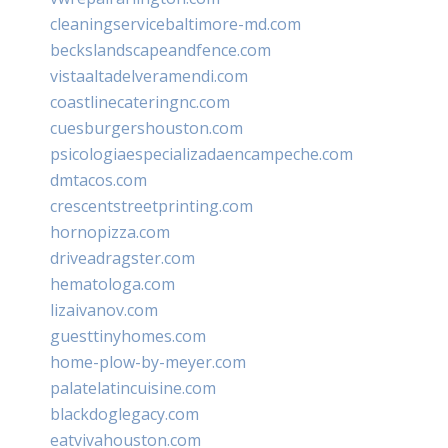
cleaningservicebaltimore-md.com
beckslandscapeandfence.com
vistaaltadelveramendi.com
coastlinecateringnc.com
cuesburgershouston.com
psicologiaespecializadaencampeche.com
dmtacos.com
crescentstreetprinting.com
hornopizza.com
driveadragster.com
hematologa.com
lizaivanov.com
guesttinyhomes.com
home-plow-by-meyer.com
palatelatincuisine.com
blackdoglegacy.com
eatvivahouston.com