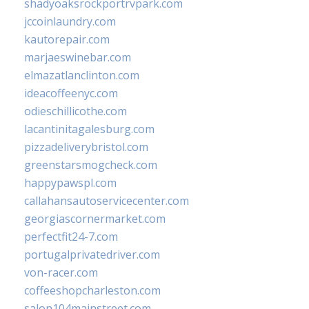
shadyoaksrockportrvpark.com
jccoinlaundry.com
kautorepair.com
marjaeswinebar.com
elmazatlanclinton.com
ideacoffeenyc.com
odieschillicothe.com
lacantinitagalesburg.com
pizzadeliverybristol.com
greenstarsmogcheck.com
happypawspl.com
callahansautoservicecenter.com
georgiascornermarket.com
perfectfit24-7.com
portugalprivatedriver.com
von-racer.com
coffeeshopcharleston.com
salon104mainstreet.com