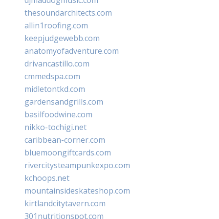
thesoundarchitects.com
allin1roofing.com
keepjudgewebb.com
anatomyofadventure.com
drivancastillo.com
cmmedspa.com
midletontkd.com
gardensandgrills.com
basilfoodwine.com
nikko-tochigi.net
caribbean-corner.com
bluemoongiftcards.com
rivercitysteampunkexpo.com
kchoops.net
mountainsideskateshop.com
kirtlandcitytavern.com
301nutritionspot.com