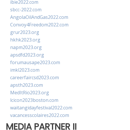
ibie2022.com
sbcc-2022.com
AngolaOilAndGas2022.com
Convoy4Freedom2022.com
grur2023.org
hkhk2023.org
napm2023.org
apsdfd2023.org
forumausape2023.com
imkl2023.com
careerfaircsd2023.com
apsth2023.com
MedItRio2023.org
lcicon2023boston.com
waitangidayfestival2022.com
vacancesscolaires2022.com
MEDIA PARTNER II