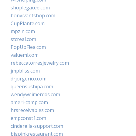
shoplegacee.com
bonvivantshop.com
CupPlante.com
mpzin.com
stcreal.com
PopUpFlea.com
valueml.com
rebeccatorresjewelry.com
jmpbliss.com
drjorgerico.com
queensushipa.com
wendyweimerdds.com
ameri-camp.com
hrsreceivables.com
empconst1.com
cinderella-support.com
bigpinkrestaurant.com