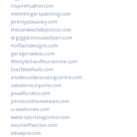
inspirehuahin.com
memmingerspainting.com
jeremypbeasley.com
thesandwichdepotcos.com
drgiggleshouseofpain.com
hotflashdesigns.com
garagenadeau.com
lifestylechauffeurservice.com
EverNewNails.com
insideoutdecoratingcentre.com
salvatoresinpoint.com
jovialfloralco.com
johnlscotthometeam.com
u-seehomes.com
watersportslagonissi.com
mischieffashion.com
eduwyre.com