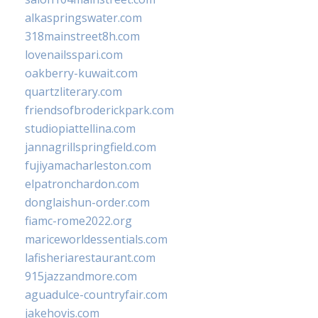
alkaspringswater.com
318mainstreet8h.com
lovenailsspari.com
oakberry-kuwait.com
quartzliterary.com
friendsofbroderickpark.com
studiopiattellina.com
jannagrillspringfield.com
fujiyamacharleston.com
elpatronchardon.com
donglaishun-order.com
fiamc-rome2022.org
mariceworldessentials.com
lafisheriarestaurant.com
915jazzandmore.com
aguadulce-countryfair.com
jakehovis.com