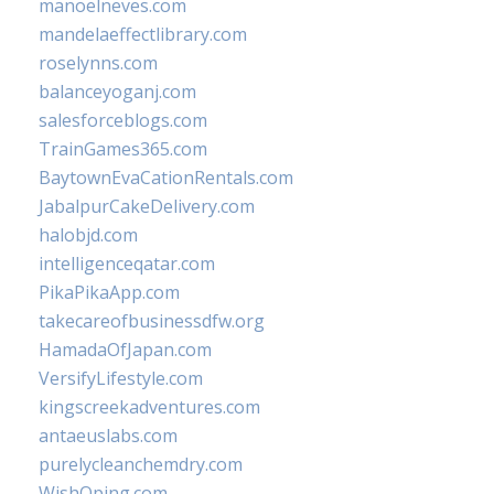
manoelneves.com
mandelaeffectlibrary.com
roselynns.com
balanceyoganj.com
salesforceblogs.com
TrainGames365.com
BaytownEvaCationRentals.com
JabalpurCakeDelivery.com
halobjd.com
intelligenceqatar.com
PikaPikaApp.com
takecareofbusinessdfw.org
HamadaOfJapan.com
VersifyLifestyle.com
kingscreekadventures.com
antaeuslabs.com
purelycleanchemdry.com
WishOping.com