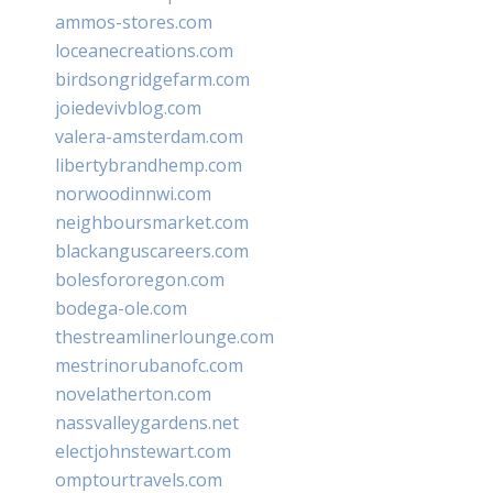
ammos-stores.com
loceanecreations.com
birdsongridgefarm.com
joiedevivblog.com
valera-amsterdam.com
libertybrandhemp.com
norwoodinnwi.com
neighboursmarket.com
blackanguscareers.com
bolesfororegon.com
bodega-ole.com
thestreamlinerlounge.com
mestrinorubanofc.com
novelatherton.com
nassvalleygardens.net
electjohnstewart.com
omptourtravels.com