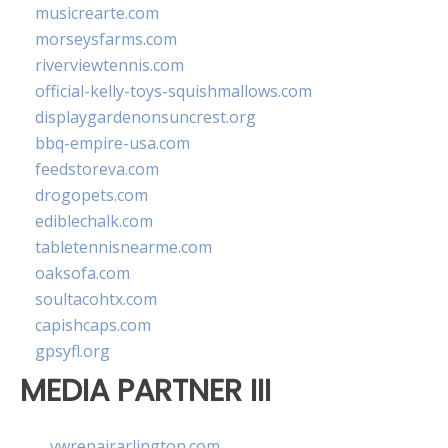
musicrearte.com
morseysfarms.com
riverviewtennis.com
official-kelly-toys-squishmallows.com
displaygardenonsuncrest.org
bbq-empire-usa.com
feedstoreva.com
drogopets.com
ediblechalk.com
tabletennisnearme.com
oaksofa.com
soultacohtx.com
capishcaps.com
gpsyfl.org
MEDIA PARTNER III
vwrepairarlington.com