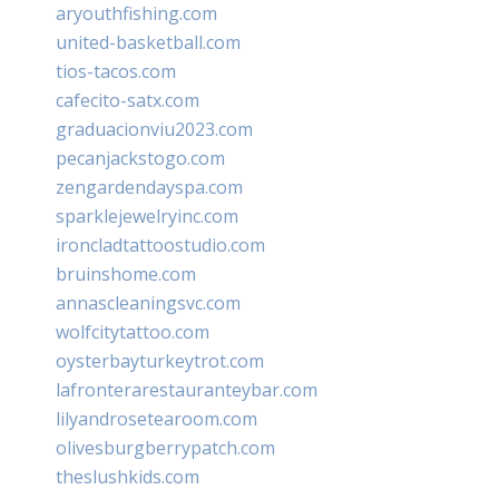
aryouthfishing.com
united-basketball.com
tios-tacos.com
cafecito-satx.com
graduacionviu2023.com
pecanjackstogo.com
zengardendayspa.com
sparklejewelryinc.com
ironcladtattoostudio.com
bruinshome.com
annascleaningsvc.com
wolfcitytattoo.com
oysterbayturkeytrot.com
lafronterarestauranteybar.com
lilyandrosetearoom.com
olivesburgberrypatch.com
theslushkids.com