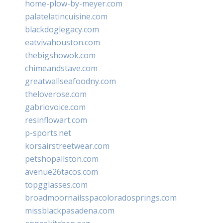
home-plow-by-meyer.com
palatelatincuisine.com
blackdoglegacy.com
eatvivahouston.com
thebigshowok.com
chimeandstave.com
greatwallseafoodny.com
theloverose.com
gabriovoice.com
resinflowart.com
p-sports.net
korsairstreetwear.com
petshopallston.com
avenue26tacos.com
topgglasses.com
broadmoornailsspacoloradosprings.com
missblackpasadena.com