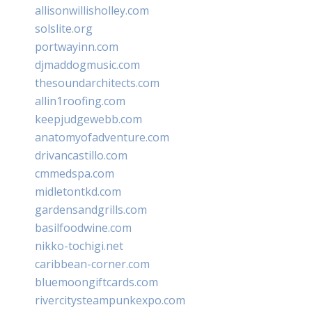
allisonwillisholley.com
solslite.org
portwayinn.com
djmaddogmusic.com
thesoundarchitects.com
allin1roofing.com
keepjudgewebb.com
anatomyofadventure.com
drivancastillo.com
cmmedspa.com
midletontkd.com
gardensandgrills.com
basilfoodwine.com
nikko-tochigi.net
caribbean-corner.com
bluemoongiftcards.com
rivercitysteampunkexpo.com