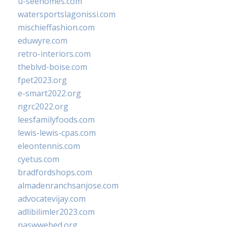
u-seehomes.com
watersportslagonissi.com
mischieffashion.com
eduwyre.com
retro-interiors.com
theblvd-boise.com
fpet2023.org
e-smart2022.org
ngrc2022.org
leesfamilyfoods.com
lewis-lewis-cpas.com
eleontennis.com
cyetus.com
bradfordshops.com
almadenranchsanjose.com
advocatevijay.com
adlibilimler2023.com
naswwebed.org