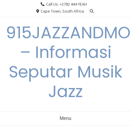
Skip
Call Us: +2782 444 YEAH
to
Cape Town, South Africa
content
915JAZZANDMO
– Informasi
Seputar Musik
Jazz
Menu