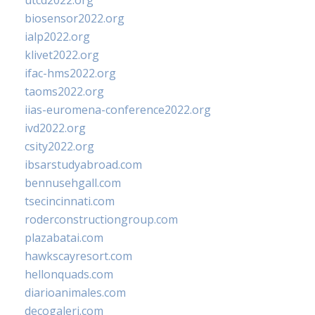
utcd2022.org
biosensor2022.org
ialp2022.org
klivet2022.org
ifac-hms2022.org
taoms2022.org
iias-euromena-conference2022.org
ivd2022.org
csity2022.org
ibsarstudyabroad.com
bennusehgall.com
tsecincinnati.com
roderconstructiongroup.com
plazabatai.com
hawkscayresort.com
hellonquads.com
diarioanimales.com
decogaleri.com