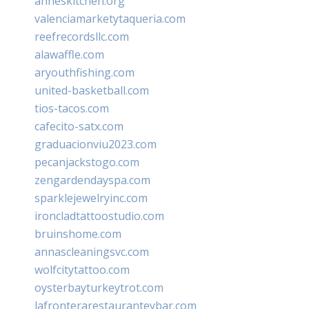
anneskitchen.org
valenciamarketytaqueria.com
reefrecordsllc.com
alawaffle.com
aryouthfishing.com
united-basketball.com
tios-tacos.com
cafecito-satx.com
graduacionviu2023.com
pecanjackstogo.com
zengardendayspa.com
sparklejewelryinc.com
ironcladtattoostudio.com
bruinshome.com
annascleaningsvc.com
wolfcitytattoo.com
oysterbayturkeytrot.com
lafronterarestauranteybar.com