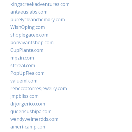
kingscreekadventures.com
antaeuslabs.com
purelycleanchemdry.com
WishOping.com
shoplegacee.com
bonvivantshop.com
CupPlante.com
mpzin.com
stcreal.com
PopUpFlea.com
valueml.com
rebeccatorresjewelry.com
jmpbliss.com
drjorgerico.com
queensushipa.com
wendyweimerdds.com
ameri-camp.com