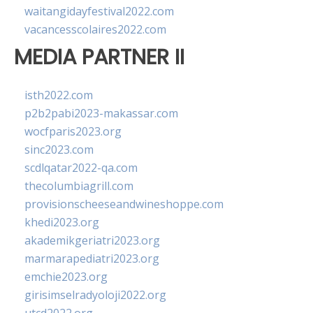
waitangidayfestival2022.com
vacancesscolaires2022.com
MEDIA PARTNER II
isth2022.com
p2b2pabi2023-makassar.com
wocfparis2023.org
sinc2023.com
scdlqatar2022-qa.com
thecolumbiagrill.com
provisionscheeseandwineshoppe.com
khedi2023.org
akademikgeriatri2023.org
marmarapediatri2023.org
emchie2023.org
girisimselradyoloji2022.org