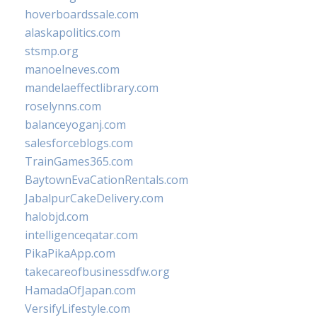
hoverboardssale.com
alaskapolitics.com
stsmp.org
manoelneves.com
mandelaeffectlibrary.com
roselynns.com
balanceyoganj.com
salesforceblogs.com
TrainGames365.com
BaytownEvaCationRentals.com
JabalpurCakeDelivery.com
halobjd.com
intelligenceqatar.com
PikaPikaApp.com
takecareofbusinessdfw.org
HamadaOfJapan.com
VersifyLifestyle.com