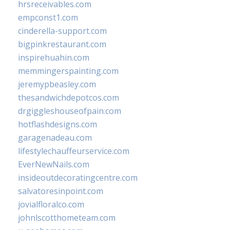
hrsreceivables.com
empconst1.com
cinderella-support.com
bigpinkrestaurant.com
inspirehuahin.com
memmingerspainting.com
jeremypbeasley.com
thesandwichdepotcos.com
drgiggleshouseofpain.com
hotflashdesigns.com
garagenadeau.com
lifestylechauffeurservice.com
EverNewNails.com
insideoutdecoratingcentre.com
salvatoresinpoint.com
jovialfloralco.com
johnlscotthometeam.com