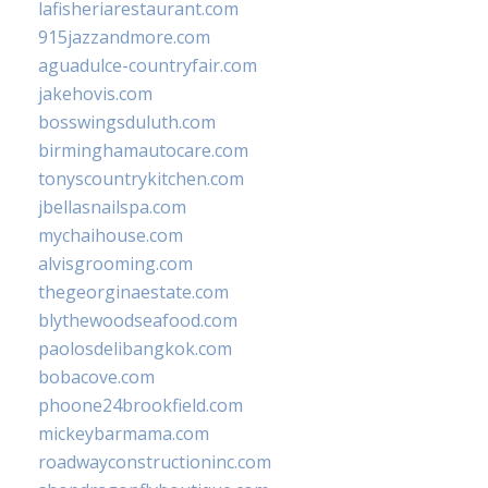
lafisheriarestaurant.com
915jazzandmore.com
aguadulce-countryfair.com
jakehovis.com
bosswingsduluth.com
birminghamautocare.com
tonyscountrykitchen.com
jbellasnailspa.com
mychaihouse.com
alvisgrooming.com
thegeorginaestate.com
blythewoodseafood.com
paolosdelibangkok.com
bobacove.com
phoone24brookfield.com
mickeybarmama.com
roadwayconstructioninc.com