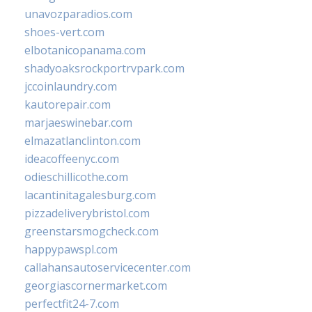
unavozparadios.com
shoes-vert.com
elbotanicopanama.com
shadyoaksrockportrvpark.com
jccoinlaundry.com
kautorepair.com
marjaeswinebar.com
elmazatlanclinton.com
ideacoffeenyc.com
odieschillicothe.com
lacantinitagalesburg.com
pizzadeliverybristol.com
greenstarsmogcheck.com
happypawspl.com
callahansautoservicecenter.com
georgiascornermarket.com
perfectfit24-7.com