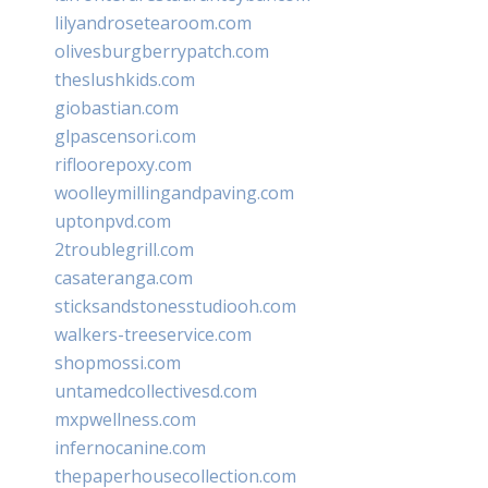
lilyandrosetearoom.com
olivesburgberrypatch.com
theslushkids.com
giobastian.com
glpascensori.com
rifloorepoxy.com
woolleymillingandpaving.com
uptonpvd.com
2troublegrill.com
casateranga.com
sticksandstonesstudiooh.com
walkers-treeservice.com
shopmossi.com
untamedcollectivesd.com
mxpwellness.com
infernocanine.com
thepaperhousecollection.com