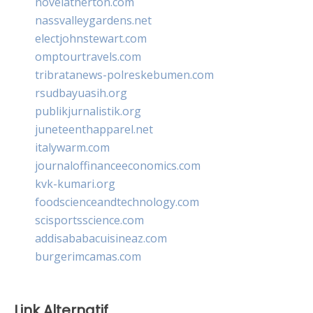
novelatherton.com
nassvalleygardens.net
electjohnstewart.com
omptourtravels.com
tribratanews-polreskebumen.com
rsudbayuasih.org
publikjurnalistik.org
juneteenthapparel.net
italywarm.com
journaloffinanceeconomics.com
kvk-kumari.org
foodscienceandtechnology.com
scisportsscience.com
addisababacuisineaz.com
burgerimcamas.com
Link Alternatif