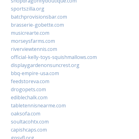
shopdragonflyboutique.com
sportszilla.org
batchprovisionsbar.com
brasserie-gobette.com
musicrearte.com
morseysfarms.com
riverviewtennis.com
official-kelly-toys-squishmallows.com
displaygardenonsuncrest.org
bbq-empire-usa.com
feedstoreva.com
drogopets.com
ediblechalk.com
tabletennisnearme.com
oaksofa.com
soultacohtx.com
capishcaps.com
gpsyfl.org