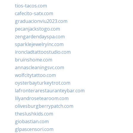
tios-tacos.com
cafecito-satx.com
graduacionviu2023.com
pecanjackstogo.com
zengardendayspa.com
sparklejewelryinc.com
ironcladtattoostudio.com
bruinshome.com
annascleaningsvc.com
wolfcitytattoo.com
oysterbayturkeytrot.com
lafronterarestauranteybar.com
lilyandrosetearoom.com
olivesburgberrypatch.com
theslushkids.com
giobastian.com
glpascensori.com