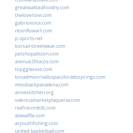
greatwallseafoodny.com
theloverose.com
gabriovoice.com
resinflowart.com
p-sports.net
korsairstreetwear.com
petshopallston.com
avenue26tacos.com
topgglasses.com
broadmoornailsspacoloradosprings.com
missblackpasadena.com
anneskitchen.org
valenciamarketytaqueria.com
reefrecordsllc.com
alawaffle.com
aryouthfishing.com
united-basketball.com