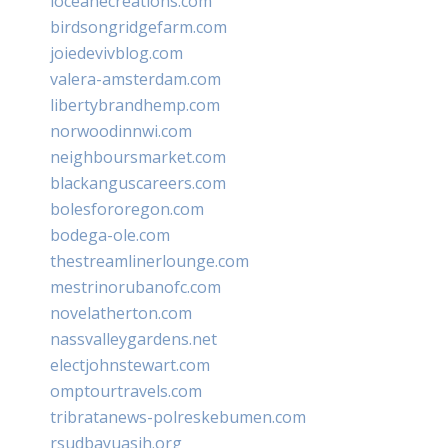
loceanecreations.com
birdsongridgefarm.com
joiedevivblog.com
valera-amsterdam.com
libertybrandhemp.com
norwoodinnwi.com
neighboursmarket.com
blackanguscareers.com
bolesfororegon.com
bodega-ole.com
thestreamlinerlounge.com
mestrinorubanofc.com
novelatherton.com
nassvalleygardens.net
electjohnstewart.com
omptourtravels.com
tribratanews-polreskebumen.com
rsudbayuasih.org