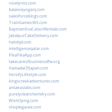
roselynns.com
balanceyoganj.com
salesforceblogs.com
TrainGames365.com
BaytownEvaCationRentals.com
JabalpurCakeDelivery.com
halobjd.com
intelligenceqatar.com
PikaPikaApp.com
takecareofbusinessdfw.org
HamadaOfJapan.com
VersifyLifestyle.com
kingscreekadventures.com
antaeuslabs.com
purelycleanchemdry.com
WishOping.com
shoplegacee.com