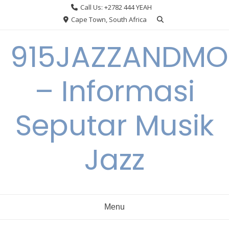
Skip
Call Us: +2782 444 YEAH
to
Cape Town, South Africa
content
915JAZZANDMO
– Informasi
Seputar Musik
Jazz
Menu