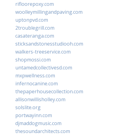
rifloorepoxy.com
woolleymillingandpaving.com
uptonpvd.com
2troublegrill.com
casateranga.com
sticksandstonesstudiooh.com
walkers-treeservice.com
shopmossi.com
untamedcollectivesd.com
mxpwellness.com
infernocanine.com
thepaperhousecollection.com
allisonwillisholley.com
solslite.org
portwayinn.com
djmaddogmusic.com
thesoundarchitects.com