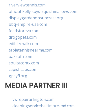
riverviewtennis.com
official-kelly-toys-squishmallows.com
displaygardenonsuncrest.org
bbq-empire-usa.com
feedstoreva.com
drogopets.com
ediblechalk.com
tabletennisnearme.com
oaksofa.com
soultacohtx.com
capishcaps.com
gpsyfl.org
MEDIA PARTNER III
vwrepairarlington.com
cleaningservicebaltimore-md.com