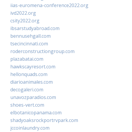
iias-euromena-conference2022.org
ivd2022.org
csity2022.org
ibsarstudyabroad.com
bennusehgall.com
tsecincinnati.com
roderconstructiongroup.com
plazabatai.com
hawkscayresort.com
hellonquads.com
diarioanimales.com
decogaleri.com
unavozparadios.com
shoes-vert.com
elbotanicopanama.com
shadyoaksrockportrvpark.com
jccoinlaundry.com