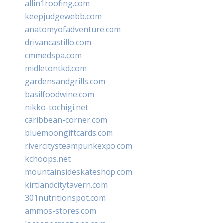
allin1roofing.com
keepjudgewebb.com
anatomyofadventure.com
drivancastillo.com
cmmedspa.com
midletontkd.com
gardensandgrills.com
basilfoodwine.com
nikko-tochigi.net
caribbean-corner.com
bluemoongiftcards.com
rivercitysteampunkexpo.com
kchoops.net
mountainsideskateshop.com
kirtlandcitytavern.com
301nutritionspot.com
ammos-stores.com