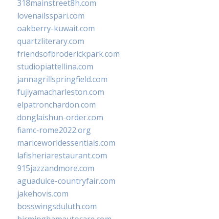
318mainstreet8h.com
lovenailsspari.com
oakberry-kuwait.com
quartzliterary.com
friendsofbroderickpark.com
studiopiattellina.com
jannagrillspringfield.com
fujiyamacharleston.com
elpatronchardon.com
donglaishun-order.com
fiamc-rome2022.org
mariceworldessentials.com
lafisheriarestaurant.com
915jazzandmore.com
aguadulce-countryfair.com
jakehovis.com
bosswingsduluth.com