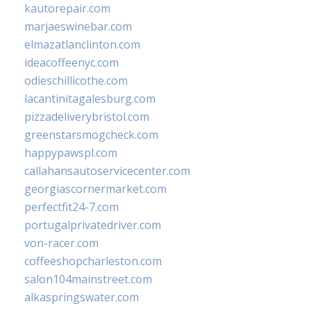
kautorepair.com
marjaeswinebar.com
elmazatlanclinton.com
ideacoffeenyc.com
odieschillicothe.com
lacantinitagalesburg.com
pizzadeliverybristol.com
greenstarsmogcheck.com
happypawspl.com
callahansautoservicecenter.com
georgiascornermarket.com
perfectfit24-7.com
portugalprivatedriver.com
von-racer.com
coffeeshopcharleston.com
salon104mainstreet.com
alkaspringswater.com