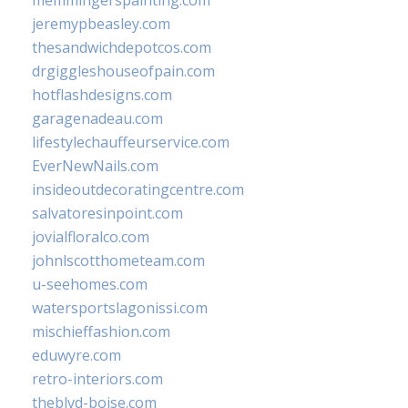
memmingerspainting.com
jeremypbeasley.com
thesandwichdepotcos.com
drgiggleshouseofpain.com
hotflashdesigns.com
garagenadeau.com
lifestylechauffeurservice.com
EverNewNails.com
insideoutdecoratingcentre.com
salvatoresinpoint.com
jovialfloralco.com
johnlscotthometeam.com
u-seehomes.com
watersportslagonissi.com
mischieffashion.com
eduwyre.com
retro-interiors.com
theblvd-boise.com