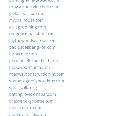
birminghamautocare.com
tonyscountrykitchen.com
jbellasnailspa.com
mychaihouse.com
alvisgrooming.com
thegeorginaestate.com
blythewoodseafood.com
paolosdelibangkok.com
bobacove.com
phoone24brookfield.com
mickeybarmama.com
roadwayconstructioninc.com
shopdragonflyboutique.com
sportszilla.org
batchprovisionsbar.com
brasserie-gobette.com
musicrearte.com
morseysfarms.com