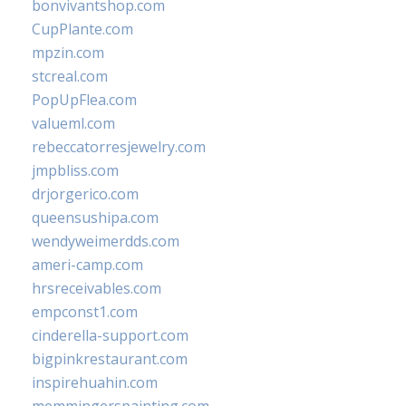
bonvivantshop.com
CupPlante.com
mpzin.com
stcreal.com
PopUpFlea.com
valueml.com
rebeccatorresjewelry.com
jmpbliss.com
drjorgerico.com
queensushipa.com
wendyweimerdds.com
ameri-camp.com
hrsreceivables.com
empconst1.com
cinderella-support.com
bigpinkrestaurant.com
inspirehuahin.com