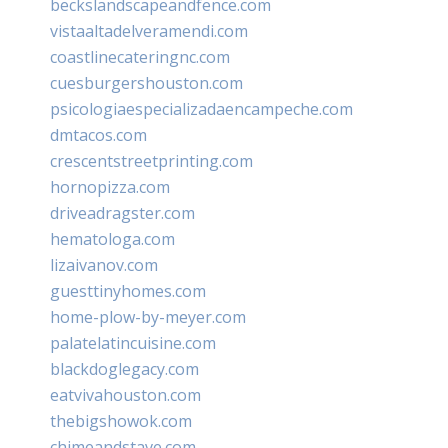
beckslandscapeandfence.com
vistaaltadelveramendi.com
coastlinecateringnc.com
cuesburgershouston.com
psicologiaespecializadaencampeche.com
dmtacos.com
crescentstreetprinting.com
hornopizza.com
driveadragster.com
hematologa.com
lizaivanov.com
guesttinyhomes.com
home-plow-by-meyer.com
palatelatincuisine.com
blackdoglegacy.com
eatvivahouston.com
thebigshowok.com
chimeandstave.com