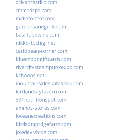
drivancastillo.com
cmmedspa.com
midletontkd.com
gardensandgrills.com
basilfoodwine.com
nikko-tochigi.net
caribbean-corner.com
bluemoongiftcards.com
rivercitysteampunkexpo.com
kchoops.net
mountainsideskateshop.com
kirtlandcitytavern.com
301nutritionspot.com
ammos-stores.com
loceanecreations.com
birdsongridgefarm.com
joiedevivblog.com