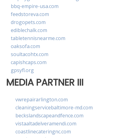
bbq-empire-usa.com
feedstoreva.com
drogopets.com
ediblechalk.com
tabletennisnearme.com
oaksofa.com
soultacohtx.com
capishcaps.com
gpsyfl.org
MEDIA PARTNER III
vwrepairarlington.com
cleaningservicebaltimore-md.com
beckslandscapeandfence.com
vistaaltadelveramendi.com
coastlinecateringnc.com