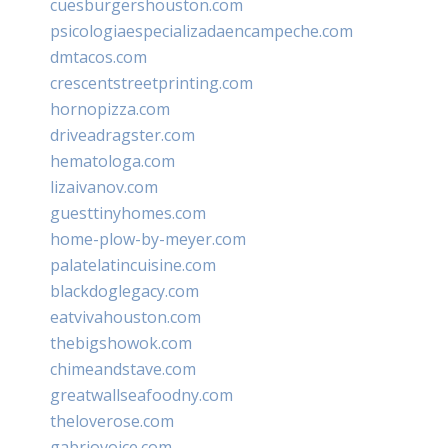
cuesburgershouston.com
psicologiaespecializadaencampeche.com
dmtacos.com
crescentstreetprinting.com
hornopizza.com
driveadragster.com
hematologa.com
lizaivanov.com
guesttinyhomes.com
home-plow-by-meyer.com
palatelatincuisine.com
blackdoglegacy.com
eatvivahouston.com
thebigshowok.com
chimeandstave.com
greatwallseafoodny.com
theloverose.com
gabriovoice.com