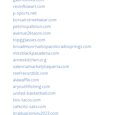
resinflowart.com
p-sports.net
korsairstreetwear.com
petshopallston.com
avenue26tacos.com
topgglasses.com
broadmoornailsspacoloradosprings.com
missblackpasadena.com
anneskitchen.org
valenciamarketytaqueria.com
reefrecordsllc.com
alawaffle.com
aryouthfishing.com
united-basketball.com
tios-tacos.com
cafecito-satx.com
graduacionviu2023.com