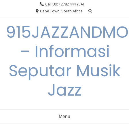
Skip
Call Us: +2782 444 YEAH
to
Cape Town, South Africa
content
915JAZZANDMO
– Informasi
Seputar Musik
Jazz
Menu