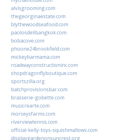
mychaihouse.com
alvisgrooming.com
thegeorginaestate.com
blythewoodseafood.com
paolosdelibangkok.com
bobacove.com
phoone24brookfield.com
mickeybarmama.com
roadwayconstructioninc.com
shopdragonflyboutique.com
sportszilla.org
batchprovisionsbar.com
brasserie-gobette.com
musicrearte.com
morseysfarms.com
riverviewtennis.com
official-kelly-toys-squishmallows.com
displaygardenonsuncrest.org