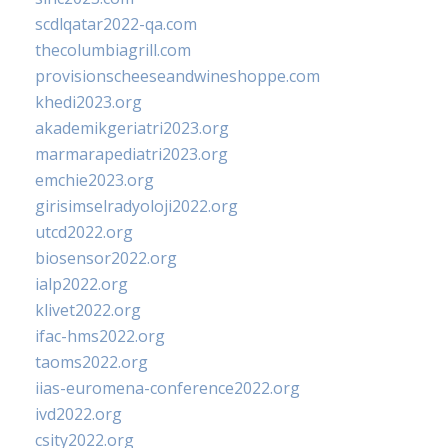
scdlqatar2022-qa.com
thecolumbiagrill.com
provisionscheeseandwineshoppe.com
khedi2023.org
akademikgeriatri2023.org
marmarapediatri2023.org
emchie2023.org
girisimselradyoloji2022.org
utcd2022.org
biosensor2022.org
ialp2022.org
klivet2022.org
ifac-hms2022.org
taoms2022.org
iias-euromena-conference2022.org
ivd2022.org
csity2022.org