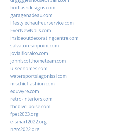
drgiggleshouseofpain.com
hotflashdesigns.com
garagenadeau.com
lifestylechauffeurservice.com
EverNewNails.com
insideoutdecoratingcentre.com
salvatoresinpoint.com
jovialfloralco.com
johnlscotthometeam.com
u-seehomes.com
watersportslagonissi.com
mischieffashion.com
eduwyre.com
retro-interiors.com
theblvd-boise.com
fpet2023.org
e-smart2022.org
ngrc2022.org