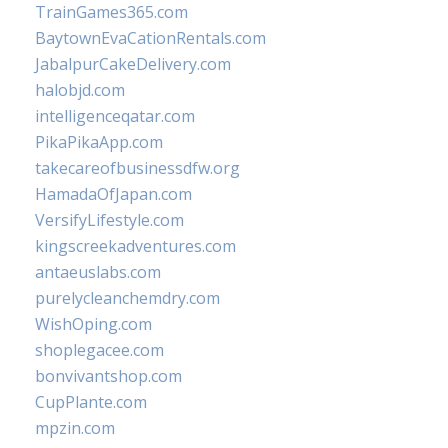
TrainGames365.com
BaytownEvaCationRentals.com
JabalpurCakeDelivery.com
halobjd.com
intelligenceqatar.com
PikaPikaApp.com
takecareofbusinessdfw.org
HamadaOfJapan.com
VersifyLifestyle.com
kingscreekadventures.com
antaeuslabs.com
purelycleanchemdry.com
WishOping.com
shoplegacee.com
bonvivantshop.com
CupPlante.com
mpzin.com