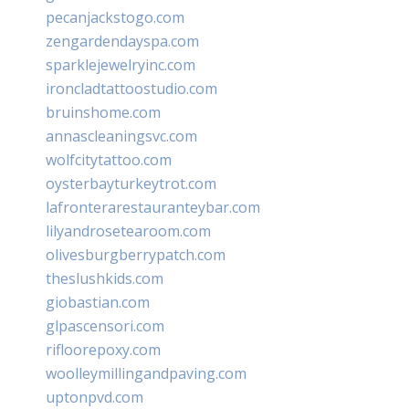
pecanjackstogo.com
zengardendayspa.com
sparklejewelryinc.com
ironcladtattoostudio.com
bruinshome.com
annascleaningsvc.com
wolfcitytattoo.com
oysterbayturkeytrot.com
lafronterarestauranteybar.com
lilyandrosetearoom.com
olivesburgberrypatch.com
theslushkids.com
giobastian.com
glpascensori.com
rifloorepoxy.com
woolleymillingandpaving.com
uptonpvd.com