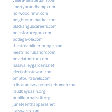
valera-amsterdam.com
libertybrandhemp.com
norwoodinnwi.com
neighboursmarket.com
blackanguscareers.com
bolesfororegon.com
bodega-ole.com
thestreamlinerlounge.com
mestrinorubanofc.com
novelatherton.com
nassvalleygardens.net
electjohnstewart.com
omptourtravels.com
tribratanews-polreskebumen.com
rsudbayuasih.org
publikjurnalistik.org
juneteenthapparel.net
italywarm.com