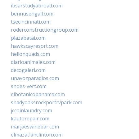
ibsarstudyabroad.com
bennusehgall.com
tsecincinnati.com
roderconstructiongroup.com
plazabatai.com
hawkscayresort.com
hellonquads.com
diarioanimales.com
decogaleri.com
unavozparadios.com
shoes-vert.com
elbotanicopanama.com
shadyoaksrockportrvpark.com
jccoinlaundry.com
kautorepair.com
marjaeswinebar.com
elmazatlanclinton.com