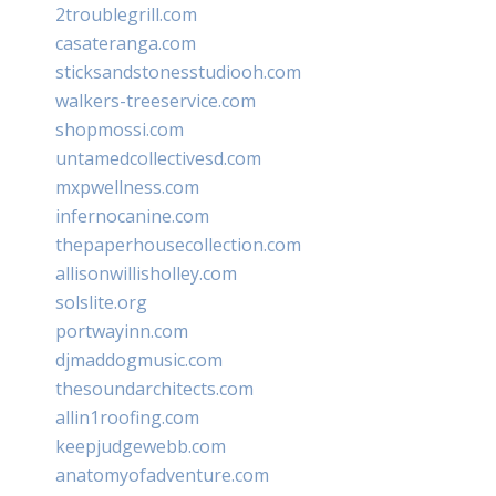
2troublegrill.com
casateranga.com
sticksandstonesstudiooh.com
walkers-treeservice.com
shopmossi.com
untamedcollectivesd.com
mxpwellness.com
infernocanine.com
thepaperhousecollection.com
allisonwillisholley.com
solslite.org
portwayinn.com
djmaddogmusic.com
thesoundarchitects.com
allin1roofing.com
keepjudgewebb.com
anatomyofadventure.com