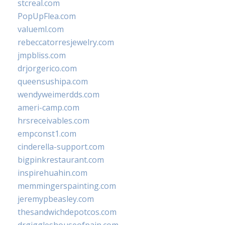
stcreal.com
PopUpFlea.com
valueml.com
rebeccatorresjewelry.com
jmpbliss.com
drjorgerico.com
queensushipa.com
wendyweimerdds.com
ameri-camp.com
hrsreceivables.com
empconst1.com
cinderella-support.com
bigpinkrestaurant.com
inspirehuahin.com
memmingerspainting.com
jeremypbeasley.com
thesandwichdepotcos.com