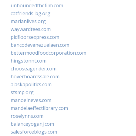
unboundedthefilm.com
catfriends-bg.org
marianlives.org
waywardtees.com
pidfloorsexpress.com
bancodevenezuelaen.com
bettermoodfoodcorporation.com
hingstonnt.com
chooseagender.com
hoverboardssale.com
alaskapolitics.com
stsmp.org
manoelneves.com
mandelaeffectlibrary.com
roselynns.com
balanceyoganj.com
salesforceblogs.com