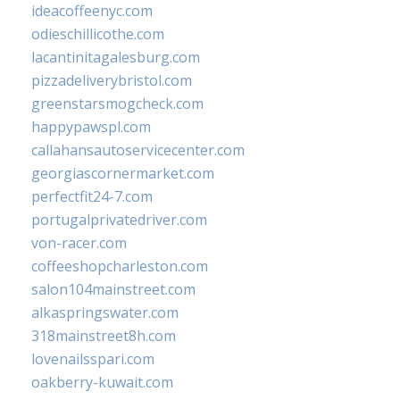
ideacoffeenyc.com
odieschillicothe.com
lacantinitagalesburg.com
pizzadeliverybristol.com
greenstarsmogcheck.com
happypawspl.com
callahansautoservicecenter.com
georgiascornermarket.com
perfectfit24-7.com
portugalprivatedriver.com
von-racer.com
coffeeshopcharleston.com
salon104mainstreet.com
alkaspringswater.com
318mainstreet8h.com
lovenailsspari.com
oakberry-kuwait.com