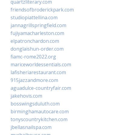
quartzliterary.com
friendsofbroderickpark.com
studiopiattellina.com
jannagrillspringfield.com
fujiyamacharleston.com
elpatronchardon.com
donglaishun-order.com
fiamc-rome2022.org
mariceworldessentials.com
lafisheriarestaurant.com
915jazzandmore.com
aguadulce-countryfair.com
jakehovis.com
bosswingsduluth.com
birminghamautocare.com
tonyscountrykitchen.com
jbellasnailspa.com