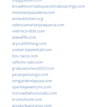
broadmoornailsspacoloradosprings.com
missblackpasadena.com
anneskitchen.org
valenciamarketytaqueria.com
reefrecordsllc.com
alawaffle.com
aryouthfishing.com
united-basketball.com
tios-tacos.com
cafecito-satx.com
graduacionviu2023.com
pecanjackstogo.com
zengardendayspa.com
sparklejewelryinc.com
ironcladtattoostudio.com
bruinshome.com
annascleaningsvc.com