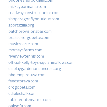
phoone24brookfield.com
mickeybarmama.com
roadwayconstructioninc.com
shopdragonflyboutique.com
sportszilla.org
batchprovisionsbar.com
brasserie-gobette.com
musicrearte.com
morseysfarms.com
riverviewtennis.com
official-kelly-toys-squishmallows.com
displaygardenonsuncrest.org
bbq-empire-usa.com
feedstoreva.com
drogopets.com
ediblechalk.com
tabletennisnearme.com
oaksofa.com