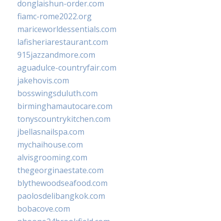
donglaishun-order.com
fiamc-rome2022.org
mariceworldessentials.com
lafisheriarestaurant.com
915jazzandmore.com
aguadulce-countryfair.com
jakehovis.com
bosswingsduluth.com
birminghamautocare.com
tonyscountrykitchen.com
jbellasnailspa.com
mychaihouse.com
alvisgrooming.com
thegeorginaestate.com
blythewoodseafood.com
paolosdelibangkok.com
bobacove.com