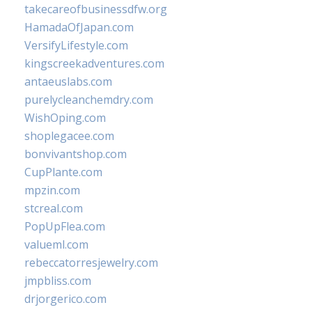
takecareofbusinessdfw.org
HamadaOfJapan.com
VersifyLifestyle.com
kingscreekadventures.com
antaeuslabs.com
purelycleanchemdry.com
WishOping.com
shoplegacee.com
bonvivantshop.com
CupPlante.com
mpzin.com
stcreal.com
PopUpFlea.com
valueml.com
rebeccatorresjewelry.com
jmpbliss.com
drjorgerico.com