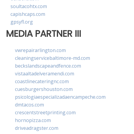
soultacohtx.com
capishcaps.com
gpsyfl.org
MEDIA PARTNER III
vwrepairarlington.com
cleaningservicebaltimore-md.com
beckslandscapeandfence.com
vistaaltadelveramendi.com
coastlinecateringnc.com
cuesburgershouston.com
psicologiaespecializadaencampeche.com
dmtacos.com
crescentstreetprinting.com
hornopizza.com
driveadragster.com