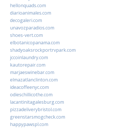
hellonquads.com
diarioanimales.com
decogaleri.com
unavozparadios.com
shoes-vert.com
elbotanicopanama.com
shadyoaksrockportrvpark.com
jccoinlaundry.com
kautorepair.com
marjaeswinebar.com
elmazatlanclinton.com
ideacoffeenyc.com
odieschillicothe.com
lacantinitagalesburg.com
pizzadeliverybristol.com
greenstarsmogcheck.com
happypawspl.com