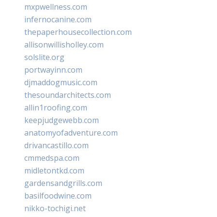
mxpwellness.com
infernocanine.com
thepaperhousecollection.com
allisonwillisholley.com
solslite.org
portwayinn.com
djmaddogmusic.com
thesoundarchitects.com
allin1roofing.com
keepjudgewebb.com
anatomyofadventure.com
drivancastillo.com
cmmedspa.com
midletontkd.com
gardensandgrills.com
basilfoodwine.com
nikko-tochigi.net