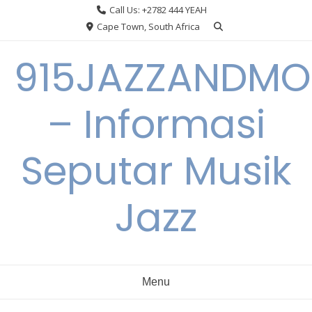
Skip
Call Us: +2782 444 YEAH
to
Cape Town, South Africa
content
915JAZZANDMO
– Informasi
Seputar Musik
Jazz
Menu