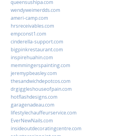
queensushipa.com
wendyweimerdds.com
ameri-camp.com
hrsreceivables.com
empconst1.com
cinderella-support.com
bigpinkrestaurant.com
inspirehuahin.com
memmingerspainting.com
jeremypbeasley.com
thesandwichdepotcos.com
drgiggleshouseofpain.com
hotflashdesigns.com
garagenadeau.com
lifestylechauffeurservice.com
EverNewNails.com
insideoutdecoratingcentre.com