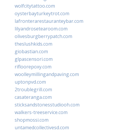
wolfcitytattoo.com
oysterbayturkeytrot.com
lafronterarestauranteybar.com
lilyandrosetearoom.com
olivesburgberrypatch.com
theslushkids.com
giobastian.com
glpascensori.com
rifloorepoxy.com
woolleymillingandpaving.com
uptonpvd.com
2troublegrill.com
casateranga.com
sticksandstonesstudiooh.com
walkers-treeservice.com
shopmossi.com
untamedcollectivesd.com