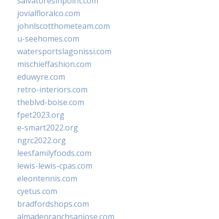
salvatoresinpoint.com
jovialfloralco.com
johnlscotthometeam.com
u-seehomes.com
watersportslagonissi.com
mischieffashion.com
eduwyre.com
retro-interiors.com
theblvd-boise.com
fpet2023.org
e-smart2022.org
ngrc2022.org
leesfamilyfoods.com
lewis-lewis-cpas.com
eleontennis.com
cyetus.com
bradfordshops.com
almadenranchsanjose.com