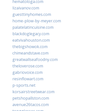
hematologa.com
lizaivanov.com
guesttinyhomes.com
home-plow-by-meyer.com
palatelatincuisine.com
blackdoglegacy.com
eatvivahouston.com
thebigshowok.com
chimeandstave.com
greatwallseafoodny.com
theloverose.com
gabriovoice.com
resinflowart.com
p-sports.net
korsairstreetwear.com
petshopallston.com
avenue26tacos.com
topgglasses.com