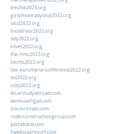
emchie2023.org
girisimselradyoloji2022.org
utcd2022.org
biosensor2022.org
ialp2022.org
klivet2022.org
ifac-hms2022.org
taoms2022.org
iias-euromena-conference2022.org
ivd2022.org
csity2022.org
ibsarstudyabroad.com
bennusehgall.com
tsecincinnati.com
roderconstructiongroup.com
plazabatai.com
hawkscayresort.com