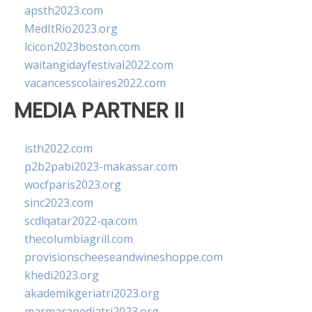
apsth2023.com
MedItRio2023.org
lcicon2023boston.com
waitangidayfestival2022.com
vacancesscolaires2022.com
MEDIA PARTNER II
isth2022.com
p2b2pabi2023-makassar.com
wocfparis2023.org
sinc2023.com
scdlqatar2022-qa.com
thecolumbiagrill.com
provisionscheeseandwineshoppe.com
khedi2023.org
akademikgeriatri2023.org
marmarapediatri2023.org