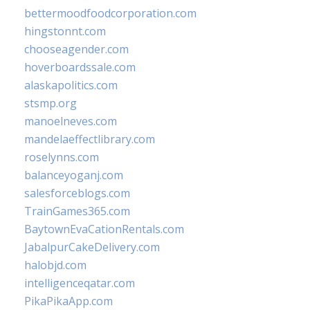
bettermoodfoodcorporation.com
hingstonnt.com
chooseagender.com
hoverboardssale.com
alaskapolitics.com
stsmp.org
manoelneves.com
mandelaeffectlibrary.com
roselynns.com
balanceyoganj.com
salesforceblogs.com
TrainGames365.com
BaytownEvaCationRentals.com
JabalpurCakeDelivery.com
halobjd.com
intelligenceqatar.com
PikaPikaApp.com