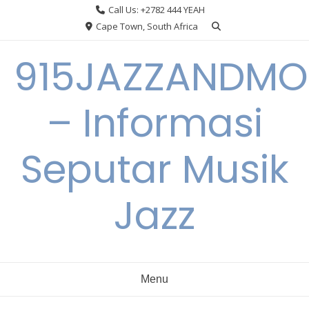
Skip
Call Us: +2782 444 YEAH
to
Cape Town, South Africa
content
915JAZZANDMO
– Informasi
Seputar Musik
Jazz
Menu