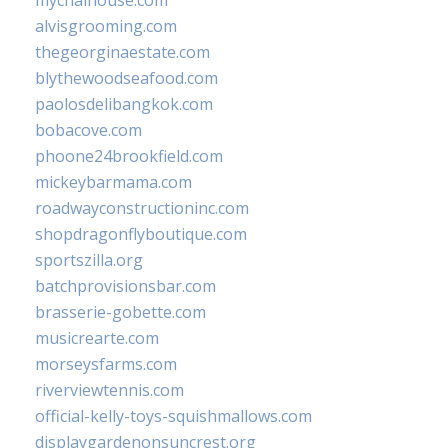
mychaihouse.com
alvisgrooming.com
thegeorginaestate.com
blythewoodseafood.com
paolosdelibangkok.com
bobacove.com
phoone24brookfield.com
mickeybarmama.com
roadwayconstructioninc.com
shopdragonflyboutique.com
sportszilla.org
batchprovisionsbar.com
brasserie-gobette.com
musicrearte.com
morseysfarms.com
riverviewtennis.com
official-kelly-toys-squishmallows.com
displaygardenonsuncrest.org