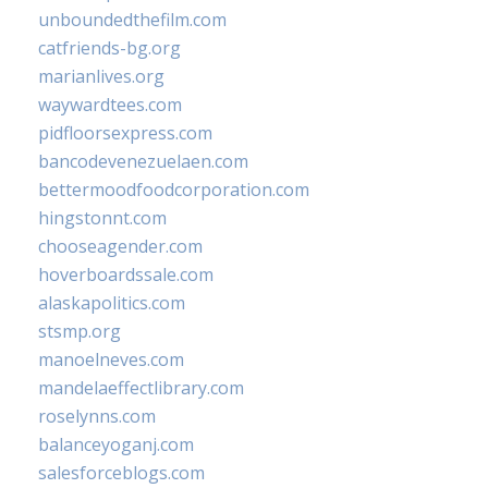
unboundedthefilm.com
catfriends-bg.org
marianlives.org
waywardtees.com
pidfloorsexpress.com
bancodevenezuelaen.com
bettermoodfoodcorporation.com
hingstonnt.com
chooseagender.com
hoverboardssale.com
alaskapolitics.com
stsmp.org
manoelneves.com
mandelaeffectlibrary.com
roselynns.com
balanceyoganj.com
salesforceblogs.com