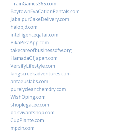
TrainGames365.com
BaytownEvaCationRentals.com
JabalpurCakeDelivery.com
halobjd.com
intelligenceqatar.com
PikaPikaApp.com
takecareofbusinessdfw.org
HamadaOfJapan.com
VersifyLifestyle.com
kingscreekadventures.com
antaeuslabs.com
purelycleanchemdry.com
WishOping.com
shoplegacee.com
bonvivantshop.com
CupPlante.com
mpzin.com