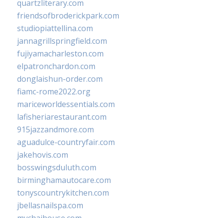
quartzliterary.com
friendsofbroderickpark.com
studiopiattellina.com
jannagrillspringfield.com
fujiyamacharleston.com
elpatronchardon.com
donglaishun-order.com
fiamc-rome2022.org
mariceworldessentials.com
lafisheriarestaurant.com
915jazzandmore.com
aguadulce-countryfair.com
jakehovis.com
bosswingsduluth.com
birminghamautocare.com
tonyscountrykitchen.com
jbellasnailspa.com