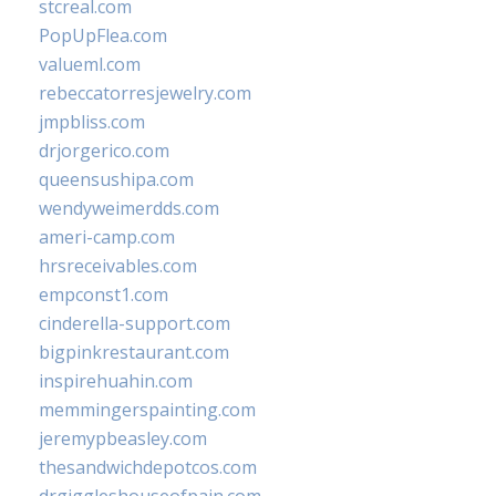
stcreal.com
PopUpFlea.com
valueml.com
rebeccatorresjewelry.com
jmpbliss.com
drjorgerico.com
queensushipa.com
wendyweimerdds.com
ameri-camp.com
hrsreceivables.com
empconst1.com
cinderella-support.com
bigpinkrestaurant.com
inspirehuahin.com
memmingerspainting.com
jeremypbeasley.com
thesandwichdepotcos.com