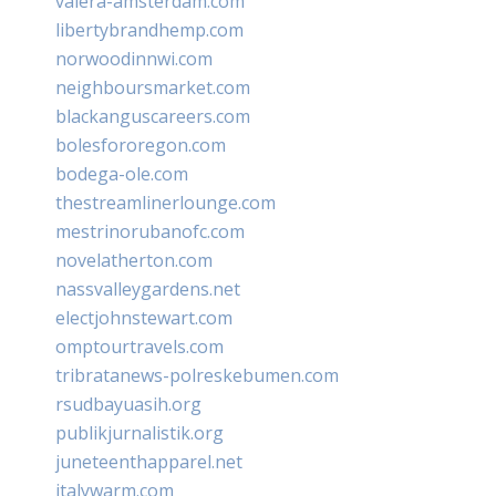
valera-amsterdam.com
libertybrandhemp.com
norwoodinnwi.com
neighboursmarket.com
blackanguscareers.com
bolesfororegon.com
bodega-ole.com
thestreamlinerlounge.com
mestrinorubanofc.com
novelatherton.com
nassvalleygardens.net
electjohnstewart.com
omptourtravels.com
tribratanews-polreskebumen.com
rsudbayuasih.org
publikjurnalistik.org
juneteenthapparel.net
italywarm.com