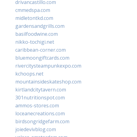
drivancastillo.com
cmmedspa.com
midletontkd.com
gardensandgrills.com
basilfoodwine.com
nikko-tochigi.net
caribbean-corner.com
bluemoongiftcards.com
rivercitysteampunkexpo.com
kchoops.net
mountainsideskateshop.com
kirtlandcitytavern.com
301nutritionspot.com
ammos-stores.com
loceanecreations.com
birdsongridgefarm.com
joiedevivblog.com