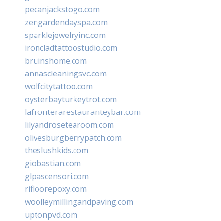
pecanjackstogo.com
zengardendayspa.com
sparklejewelryinc.com
ironcladtattoostudio.com
bruinshome.com
annascleaningsvc.com
wolfcitytattoo.com
oysterbayturkeytrot.com
lafronterarestauranteybar.com
lilyandrosetearoom.com
olivesburgberrypatch.com
theslushkids.com
giobastian.com
glpascensori.com
rifloorepoxy.com
woolleymillingandpaving.com
uptonpvd.com