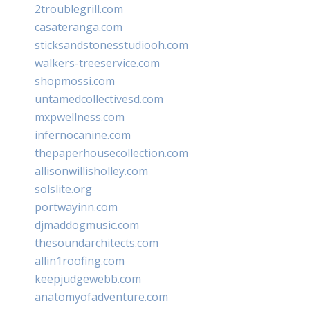
2troublegrill.com
casateranga.com
sticksandstonesstudiooh.com
walkers-treeservice.com
shopmossi.com
untamedcollectivesd.com
mxpwellness.com
infernocanine.com
thepaperhousecollection.com
allisonwillisholley.com
solslite.org
portwayinn.com
djmaddogmusic.com
thesoundarchitects.com
allin1roofing.com
keepjudgewebb.com
anatomyofadventure.com