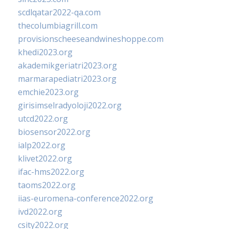
scdlqatar2022-qa.com
thecolumbiagrill.com
provisionscheeseandwineshoppe.com
khedi2023.org
akademikgeriatri2023.org
marmarapediatri2023.org
emchie2023.org
girisimselradyoloji2022.org
utcd2022.org
biosensor2022.org
ialp2022.org
klivet2022.org
ifac-hms2022.org
taoms2022.org
iias-euromena-conference2022.org
ivd2022.org
csity2022.org