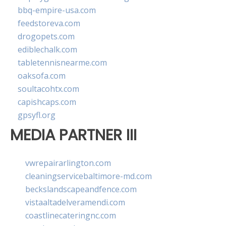
bbq-empire-usa.com
feedstoreva.com
drogopets.com
ediblechalk.com
tabletennisnearme.com
oaksofa.com
soultacohtx.com
capishcaps.com
gpsyfl.org
MEDIA PARTNER III
vwrepairarlington.com
cleaningservicebaltimore-md.com
beckslandscapeandfence.com
vistaaltadelveramendi.com
coastlinecateringnc.com