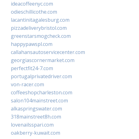
ideacoffeenyc.com
odieschillicothe.com
lacantinitagalesburg.com
pizzadeliverybristol.com
greenstarsmogcheck.com
happypawspl.com
callahansautoservicecenter.com
georgiascornermarket.com
perfectfit24-7.com
portugalprivatedriver.com
von-racer.com
coffeeshopcharleston.com
salon104mainstreet.com
alkaspringswater.com
318mainstreet8h.com
lovenailsspari.com
oakberry-kuwait.com