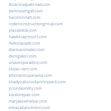
ibsarstudyabroad.com
bennusehgall.com
tsecincinnati.com
roderconstructiongroup.com
plazabatai.com
hawkscayresort.com
hellonquads.com
diarioanimales.com
decogaleri.com
unavozparadios.com
shoes-vert.com
elbotanicopanama.com
shadyoaksrockportrvpark.com
jccoinlaundry.com
kautorepair.com
marjaeswinebar.com
elmazatlanclinton.com