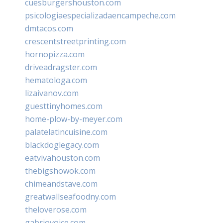
cuesburgershouston.com
psicologiaespecializadaencampeche.com
dmtacos.com
crescentstreetprinting.com
hornopizza.com
driveadragster.com
hematologa.com
lizaivanov.com
guesttinyhomes.com
home-plow-by-meyer.com
palatelatincuisine.com
blackdoglegacy.com
eatvivahouston.com
thebigshowok.com
chimeandstave.com
greatwallseafoodny.com
theloverose.com
gabriovoice.com