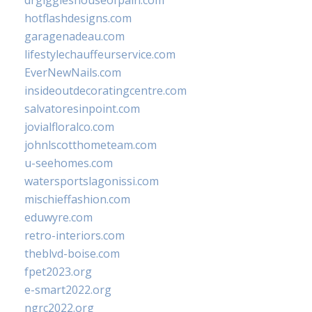
drgiggleshouseofpain.com
hotflashdesigns.com
garagenadeau.com
lifestylechauffeurservice.com
EverNewNails.com
insideoutdecoratingcentre.com
salvatoresinpoint.com
jovialfloralco.com
johnlscotthometeam.com
u-seehomes.com
watersportslagonissi.com
mischieffashion.com
eduwyre.com
retro-interiors.com
theblvd-boise.com
fpet2023.org
e-smart2022.org
ngrc2022.org