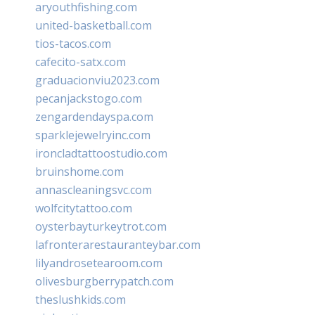
aryouthfishing.com
united-basketball.com
tios-tacos.com
cafecito-satx.com
graduacionviu2023.com
pecanjackstogo.com
zengardendayspa.com
sparklejewelryinc.com
ironcladtattoostudio.com
bruinshome.com
annascleaningsvc.com
wolfcitytattoo.com
oysterbayturkeytrot.com
lafronterarestauranteybar.com
lilyandrosetearoom.com
olivesburgberrypatch.com
theslushkids.com