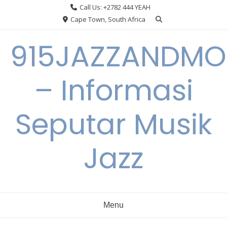
Skip
Call Us: +2782 444 YEAH
to
Cape Town, South Africa
content
915JAZZANDMO
– Informasi
Seputar Musik
Jazz
Menu