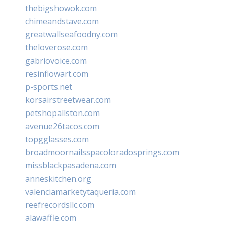
thebigshowok.com
chimeandstave.com
greatwallseafoodny.com
theloverose.com
gabriovoice.com
resinflowart.com
p-sports.net
korsairstreetwear.com
petshopallston.com
avenue26tacos.com
topgglasses.com
broadmoornailsspacoloradosprings.com
missblackpasadena.com
anneskitchen.org
valenciamarketytaqueria.com
reefrecordsllc.com
alawaffle.com