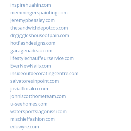
inspirehuahin.com
memmingerspainting.com
jeremypbeasley.com
thesandwichdepotcos.com
drgiggleshouseofpain.com
hotflashdesigns.com
garagenadeau.com
lifestylechauffeurservice.com
EverNewNails.com
insideoutdecoratingcentre.com
salvatoresinpoint.com
jovialfloralco.com
johnlscotthometeam.com
u-seehomes.com
watersportslagonissi.com
mischieffashion.com
eduwyre.com