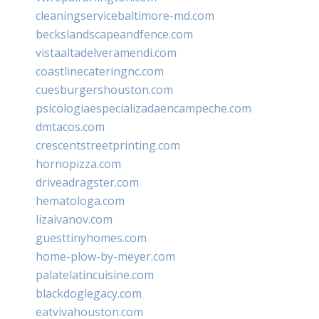
cleaningservicebaltimore-md.com
beckslandscapeandfence.com
vistaaltadelveramendi.com
coastlinecateringnc.com
cuesburgershouston.com
psicologiaespecializadaencampeche.com
dmtacos.com
crescentstreetprinting.com
hornopizza.com
driveadragster.com
hematologa.com
lizaivanov.com
guesttinyhomes.com
home-plow-by-meyer.com
palatelatincuisine.com
blackdoglegacy.com
eatvivahouston.com