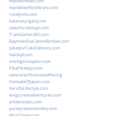
manoelneves.com
mandelaeffectlibrary.com
roselynns.com
balanceyoganj.com
salesforceblogs.com
TrainGames365.com
BaytownEvaCationRentals.com
JabalpurCakeDelivery.com
halobjd.com
intelligenceqatar.com
PikaPikaApp.com
takecareofbusinessdfw.org
HamadaOfJapan.com
VersifyLifestyle.com
kingscreekadventures.com
antaeuslabs.com
purelycleanchemdry.com
WishOping.com