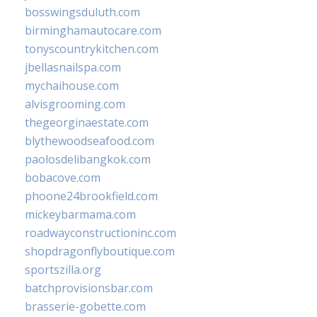
bosswingsduluth.com
birminghamautocare.com
tonyscountrykitchen.com
jbellasnailspa.com
mychaihouse.com
alvisgrooming.com
thegeorginaestate.com
blythewoodseafood.com
paolosdelibangkok.com
bobacove.com
phoone24brookfield.com
mickeybarmama.com
roadwayconstructioninc.com
shopdragonflyboutique.com
sportszilla.org
batchprovisionsbar.com
brasserie-gobette.com