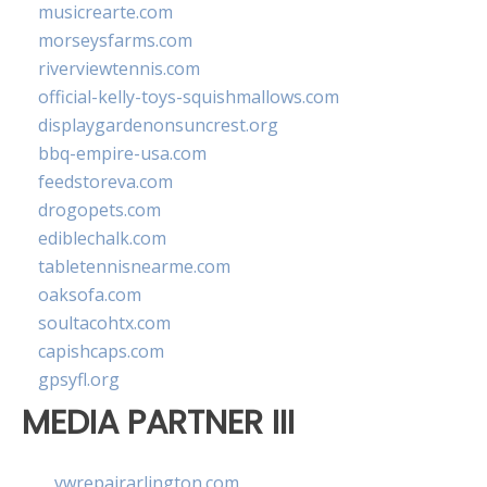
musicrearte.com
morseysfarms.com
riverviewtennis.com
official-kelly-toys-squishmallows.com
displaygardenonsuncrest.org
bbq-empire-usa.com
feedstoreva.com
drogopets.com
ediblechalk.com
tabletennisnearme.com
oaksofa.com
soultacohtx.com
capishcaps.com
gpsyfl.org
MEDIA PARTNER III
vwrepairarlington.com