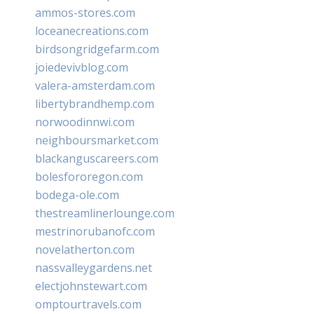
ammos-stores.com
loceanecreations.com
birdsongridgefarm.com
joiedevivblog.com
valera-amsterdam.com
libertybrandhemp.com
norwoodinnwi.com
neighboursmarket.com
blackanguscareers.com
bolesfororegon.com
bodega-ole.com
thestreamlinerlounge.com
mestrinorubanofc.com
novelatherton.com
nassvalleygardens.net
electjohnstewart.com
omptourtravels.com