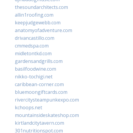
thesoundarchitects.com
allin1roofing.com
keepjudgewebb.com
anatomyofadventure.com
drivancastillo.com
cmmedspa.com
midletontkd.com
gardensandgrills.com
basilfoodwine.com
nikko-tochigi.net
caribbean-corner.com
bluemoongiftcards.com
rivercitysteampunkexpo.com
kchoops.net
mountainsideskateshop.com
kirtlandcitytavern.com
301nutritionspot.com