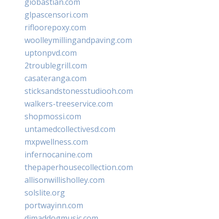
giobastian.com
glpascensori.com
rifloorepoxy.com
woolleymillingandpaving.com
uptonpvd.com
2troublegrill.com
casateranga.com
sticksandstonesstudiooh.com
walkers-treeservice.com
shopmossi.com
untamedcollectivesd.com
mxpwellness.com
infernocanine.com
thepaperhousecollection.com
allisonwillisholley.com
solslite.org
portwayinn.com
djmaddogmusic.com