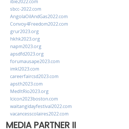
ibie2022.com
sbcc-2022.com
AngolaOilAndGas2022.com
Convoy4Freedom2022.com
grur2023.org
hkhk2023.org
napm2023.org
apsdfd2023.org
forumausape2023.com
imkl2023.com
careerfaircsd2023.com
apsth2023.com
MedItRio2023.org
lcicon2023boston.com
waitangidayfestival2022.com
vacancesscolaires2022.com
MEDIA PARTNER II