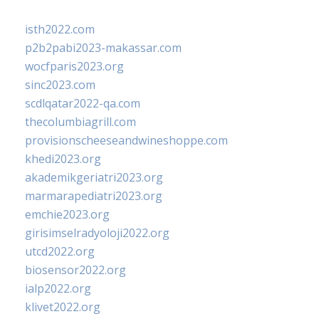
isth2022.com
p2b2pabi2023-makassar.com
wocfparis2023.org
sinc2023.com
scdlqatar2022-qa.com
thecolumbiagrill.com
provisionscheeseandwineshoppe.com
khedi2023.org
akademikgeriatri2023.org
marmarapediatri2023.org
emchie2023.org
girisimselradyoloji2022.org
utcd2022.org
biosensor2022.org
ialp2022.org
klivet2022.org