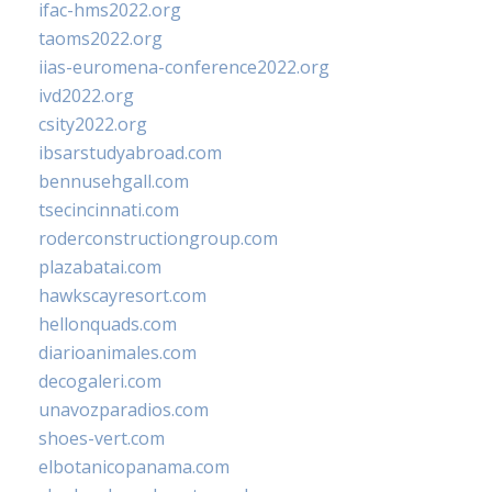
ifac-hms2022.org
taoms2022.org
iias-euromena-conference2022.org
ivd2022.org
csity2022.org
ibsarstudyabroad.com
bennusehgall.com
tsecincinnati.com
roderconstructiongroup.com
plazabatai.com
hawkscayresort.com
hellonquads.com
diarioanimales.com
decogaleri.com
unavozparadios.com
shoes-vert.com
elbotanicopanama.com