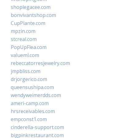
shoplegacee.com
bonvivantshop.com
CupPlante.com
mpzin.com
stcreal.com
PopUpFlea.com
valueml.com
rebeccatorresjewelry.com
jmpbliss.com
drjorgerico.com
queensushipa.com
wendyweimerdds.com
ameri-camp.com
hrsreceivables.com
empconst1.com
cinderella-support.com
bigpinkrestaurant.com