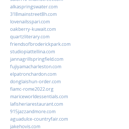
alkaspringswater.com
318mainstreet8h.com
lovenailsspari.com
oakberry-kuwait.com
quartzliterary.com
friendsofbroderickpark.com
studiopiattellina.com
jannagrillspringfield.com
fujiyamacharleston.com
elpatronchardon.com
donglaishun-order.com
fiamc-rome2022.org
mariceworldessentials.com
lafisheriarestaurant.com
915jazzandmore.com
aguadulce-countryfair.com
jakehovis.com