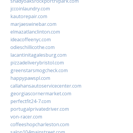
shadyoaksrockportrvpark.com
jccoinlaundry.com
kautorepair.com
marjaeswinebar.com
elmazatlanclinton.com
ideacoffeenyc.com
odieschillicothe.com
lacantinitagalesburg.com
pizzadeliverybristol.com
greenstarsmogcheck.com
happypawspl.com
callahansautoservicecenter.com
georgiascornermarket.com
perfectfit24-7.com
portugalprivatedriver.com
von-racer.com
coffeeshopcharleston.com
salon104mainstreet.com