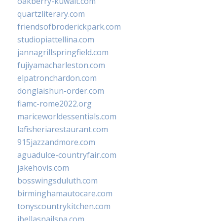
oakberry-kuwait.com
quartzliterary.com
friendsofbroderickpark.com
studiopiattellina.com
jannagrillspringfield.com
fujiyamacharleston.com
elpatronchardon.com
donglaishun-order.com
fiamc-rome2022.org
mariceworldessentials.com
lafisheriarestaurant.com
915jazzandmore.com
aguadulce-countryfair.com
jakehovis.com
bosswingsduluth.com
birminghamautocare.com
tonyscountrykitchen.com
jbellasnailspa.com