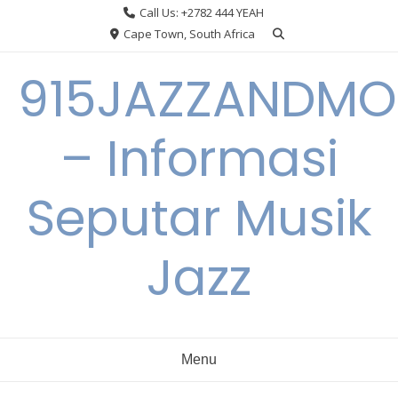
Skip
Call Us: +2782 444 YEAH
to
Cape Town, South Africa
content
915JAZZANDMO
– Informasi
Seputar Musik
Jazz
Menu