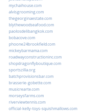
mychaihouse.com
alvisgrooming.com
thegeorginaestate.com
blythewoodseafood.com
paolosdelibangkok.com
bobacove.com
phoone24brookfield.com
mickeybarmama.com
roadwayconstructioninc.com
shopdragonflyboutique.com
sportszilla.org
batchprovisionsbar.com
brasserie-gobette.com
musicrearte.com
morseysfarms.com
riverviewtennis.com
official-kelly-toys-squishmallows.com