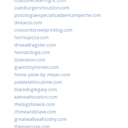
coastlinecateringnc.com
cuesburgershouston.com
psicologiaespecializadaencampeche.com
dmtacos.com
crescentstreetprinting.com
hornopizza.com
driveadragster.com
hematologa.com
lizaivanov.com
guesttinyhomes.com
home-plow-by-meyer.com
palatelatincuisine.com
blackdoglegacy.com
eatvivahouston.com
thebigshowok.com
chimeandstave.com
greatwallseafoodny.com
theloverose.com