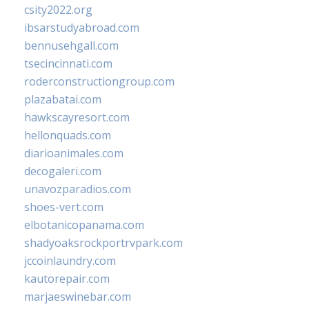
csity2022.org
ibsarstudyabroad.com
bennusehgall.com
tsecincinnati.com
roderconstructiongroup.com
plazabatai.com
hawkscayresort.com
hellonquads.com
diarioanimales.com
decogaleri.com
unavozparadios.com
shoes-vert.com
elbotanicopanama.com
shadyoaksrockportrvpark.com
jccoinlaundry.com
kautorepair.com
marjaeswinebar.com