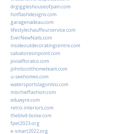
drgiggleshouseofpain.com
hotflashdesigns.com
garagenadeau.com
lifestylechauffeurservice.com
EverNewNails.com
insideoutdecoratingcentre.com
salvatoresinpoint.com
jovialfloralco.com
johnlscotthometeam.com
u-seehomes.com
watersportslagonissi.com
mischieffashion.com
eduwyre.com
retro-interiors.com
theblvd-boise.com
fpet2023.org
e-smart2022.org