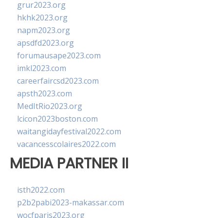
grur2023.org
hkhk2023.org
napm2023.org
apsdfd2023.org
forumausape2023.com
imkl2023.com
careerfaircsd2023.com
apsth2023.com
MedItRio2023.org
lcicon2023boston.com
waitangidayfestival2022.com
vacancesscolaires2022.com
MEDIA PARTNER II
isth2022.com
p2b2pabi2023-makassar.com
wocfparis2023.org