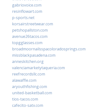
gabriovoice.com
resinflowart.com
p-sports.net
korsairstreetwear.com
petshopallston.com
avenue26tacos.com
topgglasses.com
broadmoornailsspacoloradosprings.com
missblackpasadena.com
anneskitchen.org
valenciamarketytaqueria.com
reefrecordsllc.com
alawaffle.com
aryouthfishing.com
united-basketball.com
tios-tacos.com
cafecito-satx.com