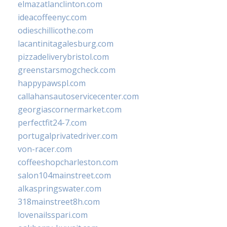
elmazatlanclinton.com
ideacoffeenyc.com
odieschillicothe.com
lacantinitagalesburg.com
pizzadeliverybristol.com
greenstarsmogcheck.com
happypawspl.com
callahansautoservicecenter.com
georgiascornermarket.com
perfectfit24-7.com
portugalprivatedriver.com
von-racer.com
coffeeshopcharleston.com
salon104mainstreet.com
alkaspringswater.com
318mainstreet8h.com
lovenailsspari.com