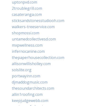
uptonpvd.com
2troublegrill.com
casateranga.com
sticksandstonesstudiooh.com
walkers-treeservice.com
shopmossi.com
untamedcollectivesd.com
mxpwellness.com
infernocanine.com
thepaperhousecollection.com
allisonwillisholley.com
solslite.org
portwayinn.com
djmaddogmusic.com
thesoundarchitects.com
allin1roofing.com
keepjudgewebb.com