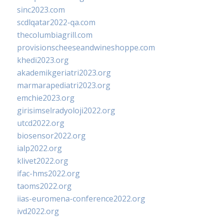
sinc2023.com
scdlqatar2022-qa.com
thecolumbiagrill.com
provisionscheeseandwineshoppe.com
khedi2023.org
akademikgeriatri2023.org
marmarapediatri2023.org
emchie2023.org
girisimselradyoloji2022.org
utcd2022.org
biosensor2022.org
ialp2022.org
klivet2022.org
ifac-hms2022.org
taoms2022.org
iias-euromena-conference2022.org
ivd2022.org