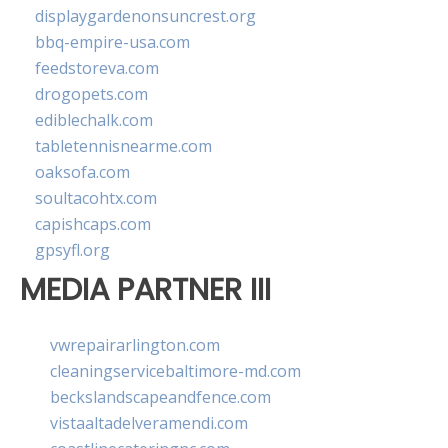
displaygardenonsuncrest.org
bbq-empire-usa.com
feedstoreva.com
drogopets.com
ediblechalk.com
tabletennisnearme.com
oaksofa.com
soultacohtx.com
capishcaps.com
gpsyfl.org
MEDIA PARTNER III
vwrepairarlington.com
cleaningservicebaltimore-md.com
beckslandscapeandfence.com
vistaaltadelveramendi.com