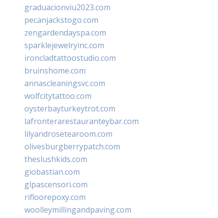
graduacionviu2023.com
pecanjackstogo.com
zengardendayspa.com
sparklejewelryinc.com
ironcladtattoostudio.com
bruinshome.com
annascleaningsvc.com
wolfcitytattoo.com
oysterbayturkeytrot.com
lafronterarestauranteybar.com
lilyandrosetearoom.com
olivesburgberrypatch.com
theslushkids.com
giobastian.com
glpascensori.com
rifloorepoxy.com
woolleymillingandpaving.com