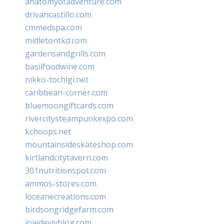
anatomyofadventure.com
drivancastillo.com
cmmedspa.com
midletontkd.com
gardensandgrills.com
basilfoodwine.com
nikko-tochigi.net
caribbean-corner.com
bluemoongiftcards.com
rivercitysteampunkexpo.com
kchoops.net
mountainsideskateshop.com
kirtlandcitytavern.com
301nutritionspot.com
ammos-stores.com
loceanecreations.com
birdsongridgefarm.com
joiedevivblog.com