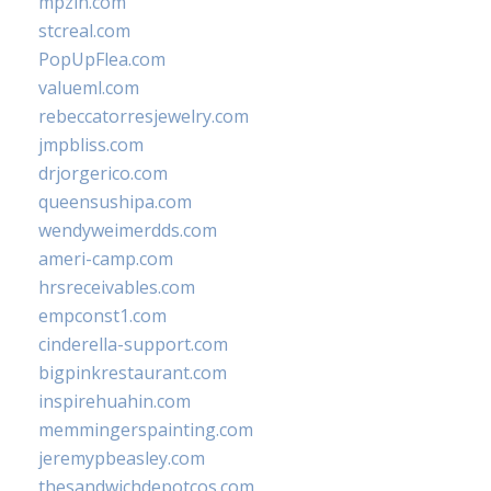
mpzin.com
stcreal.com
PopUpFlea.com
valueml.com
rebeccatorresjewelry.com
jmpbliss.com
drjorgerico.com
queensushipa.com
wendyweimerdds.com
ameri-camp.com
hrsreceivables.com
empconst1.com
cinderella-support.com
bigpinkrestaurant.com
inspirehuahin.com
memmingerspainting.com
jeremypbeasley.com
thesandwichdepotcos.com