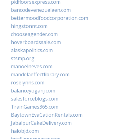
pidfloorsexpress.com
bancodevenezuelaen.com
bettermoodfoodcorporation.com
hingstonnt.com
chooseagender.com
hoverboardssale.com
alaskapolitics.com
stsmp.org
manoelneves.com
mandelaeffectlibrary.com
roselynns.com
balanceyoganj.com
salesforceblogs.com
TrainGames365.com
BaytownEvaCationRentals.com
JabalpurCakeDelivery.com
halobjd.com