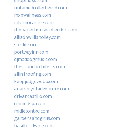
shopmossi.com
untamedcollectivesd.com
mxpwellness.com
infernocanine.com
thepaperhousecollection.com
allisonwillisholley.com
solslite.org
portwayinn.com
djmaddogmusic.com
thesoundarchitects.com
allin1roofing.com
keepjudgewebb.com
anatomyofadventure.com
drivancastillo.com
cmmedspa.com
midletontkd.com
gardensandgrills.com
basilfoodwine.com