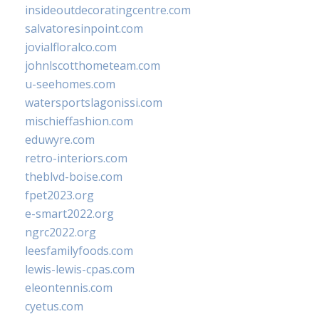
insideoutdecoratingcentre.com
salvatoresinpoint.com
jovialfloralco.com
johnlscotthometeam.com
u-seehomes.com
watersportslagonissi.com
mischieffashion.com
eduwyre.com
retro-interiors.com
theblvd-boise.com
fpet2023.org
e-smart2022.org
ngrc2022.org
leesfamilyfoods.com
lewis-lewis-cpas.com
eleontennis.com
cyetus.com