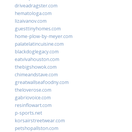
driveadragster.com
hematologa.com
lizaivanov.com
guesttinyhomes.com
home-plow-by-meyer.com
palatelatincuisine.com
blackdoglegacy.com
eatvivahouston.com
thebigshowok.com
chimeandstave.com
greatwallseafoodny.com
theloverose.com
gabriovoice.com
resinflowart.com
p-sports.net
korsairstreetwear.com
petshopallston.com