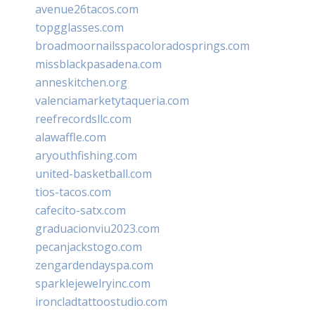
avenue26tacos.com
topgglasses.com
broadmoornailsspacoloradosprings.com
missblackpasadena.com
anneskitchen.org
valenciamarketytaqueria.com
reefrecordsllc.com
alawaffle.com
aryouthfishing.com
united-basketball.com
tios-tacos.com
cafecito-satx.com
graduacionviu2023.com
pecanjackstogo.com
zengardendayspa.com
sparklejewelryinc.com
ironcladtattoostudio.com