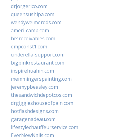
drjorgerico.com
queensushipa.com
wendyweimerdds.com
ameri-camp.com
hrsreceivables.com
empconst1.com
cinderella-support.com
bigpinkrestaurant.com
inspirehuahin.com
memmingerspainting.com
jeremypbeasley.com
thesandwichdepotcos.com
drgiggleshouseofpain.com
hotflashdesigns.com
garagenadeau.com
lifestylechauffeurservice.com
EverNewNails.com