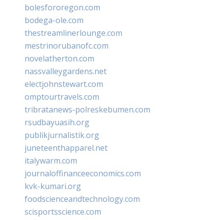
bolesfororegon.com
bodega-ole.com
thestreamlinerlounge.com
mestrinorubanofc.com
novelatherton.com
nassvalleygardens.net
electjohnstewart.com
omptourtravels.com
tribratanews-polreskebumen.com
rsudbayuasih.org
publikjurnalistik.org
juneteenthapparel.net
italywarm.com
journaloffinanceeconomics.com
kvk-kumari.org
foodscienceandtechnology.com
scisportsscience.com