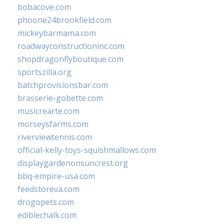
bobacove.com
phoone24brookfield.com
mickeybarmama.com
roadwayconstructioninc.com
shopdragonflyboutique.com
sportszilla.org
batchprovisionsbar.com
brasserie-gobette.com
musicrearte.com
morseysfarms.com
riverviewtennis.com
official-kelly-toys-squishmallows.com
displaygardenonsuncrest.org
bbq-empire-usa.com
feedstoreva.com
drogopets.com
ediblechalk.com