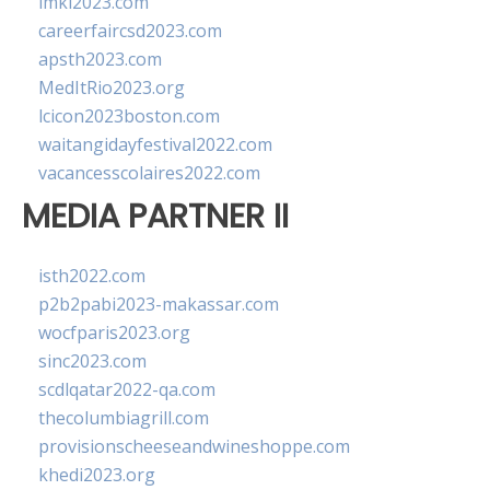
imkl2023.com
careerfaircsd2023.com
apsth2023.com
MedItRio2023.org
lcicon2023boston.com
waitangidayfestival2022.com
vacancesscolaires2022.com
MEDIA PARTNER II
isth2022.com
p2b2pabi2023-makassar.com
wocfparis2023.org
sinc2023.com
scdlqatar2022-qa.com
thecolumbiagrill.com
provisionscheeseandwineshoppe.com
khedi2023.org