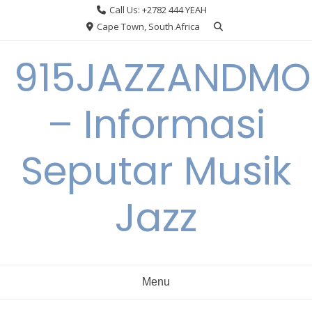
Skip
Call Us: +2782 444 YEAH
to
Cape Town, South Africa
content
915JAZZANDMO
– Informasi
Seputar Musik
Jazz
Menu