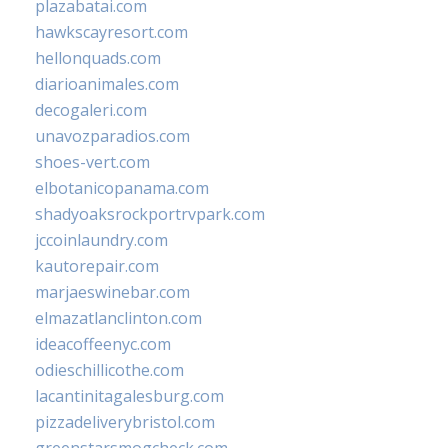
plazabatai.com
hawkscayresort.com
hellonquads.com
diarioanimales.com
decogaleri.com
unavozparadios.com
shoes-vert.com
elbotanicopanama.com
shadyoaksrockportrvpark.com
jccoinlaundry.com
kautorepair.com
marjaeswinebar.com
elmazatlanclinton.com
ideacoffeenyc.com
odieschillicothe.com
lacantinitagalesburg.com
pizzadeliverybristol.com