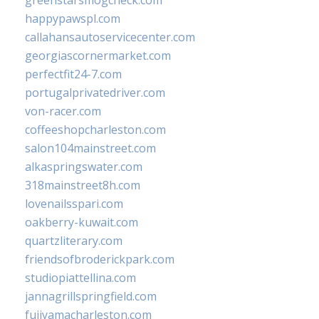
greenstarsmogcheck.com
happypawspl.com
callahansautoservicecenter.com
georgiascornermarket.com
perfectfit24-7.com
portugalprivatedriver.com
von-racer.com
coffeeshopcharleston.com
salon104mainstreet.com
alkaspringswater.com
318mainstreet8h.com
lovenailsspari.com
oakberry-kuwait.com
quartzliterary.com
friendsofbroderickpark.com
studiopiattellina.com
jannagrillspringfield.com
fujiyamacharleston.com