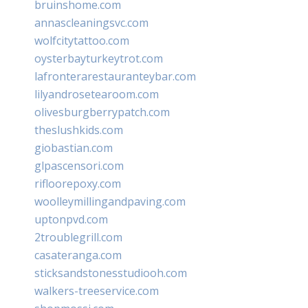
bruinshome.com
annascleaningsvc.com
wolfcitytattoo.com
oysterbayturkeytrot.com
lafronterarestauranteybar.com
lilyandrosetearoom.com
olivesburgberrypatch.com
theslushkids.com
giobastian.com
glpascensori.com
rifloorepoxy.com
woolleymillingandpaving.com
uptonpvd.com
2troublegrill.com
casateranga.com
sticksandstonesstudiooh.com
walkers-treeservice.com