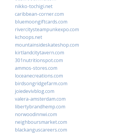
nikko-tochigi.net
caribbean-corner.com
bluemoongiftcards.com
rivercitysteampunkexpo.com
kchoops.net
mountainsideskateshop.com
kirtlandcitytavern.com
301nutritionspot.com
ammos-stores.com
loceanecreations.com
birdsongridgefarm.com
joiedevivblog.com
valera-amsterdam.com
libertybrandhemp.com
norwoodinnwi.com
neighboursmarket.com
blackanguscareers.com