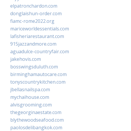
elpatronchardon.com
donglaishun-order.com
fiamc-rome2022.org
mariceworldessentials.com
lafisheriarestaurant.com
915jazzandmore.com
aguadulce-countryfair.com
jakehovis.com
bosswingsduluth.com
birminghamautocare.com
tonyscountrykitchen.com
jbellasnailspa.com
mychaihouse.com
alvisgrooming.com
thegeorginaestate.com
blythewoodseafood.com
paolosdelibangkok.com