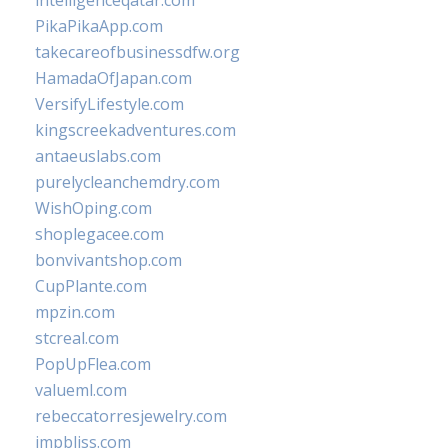
intelligenceqatar.com
PikaPikaApp.com
takecareofbusinessdfw.org
HamadaOfJapan.com
VersifyLifestyle.com
kingscreekadventures.com
antaeuslabs.com
purelycleanchemdry.com
WishOping.com
shoplegacee.com
bonvivantshop.com
CupPlante.com
mpzin.com
stcreal.com
PopUpFlea.com
valueml.com
rebeccatorresjewelry.com
jmpbliss.com