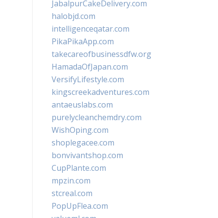
JabalpurCakeDelivery.com
halobjd.com
intelligenceqatar.com
PikaPikaApp.com
takecareofbusinessdfw.org
HamadaOfJapan.com
VersifyLifestyle.com
kingscreekadventures.com
antaeuslabs.com
purelycleanchemdry.com
WishOping.com
shoplegacee.com
bonvivantshop.com
CupPlante.com
mpzin.com
stcreal.com
PopUpFlea.com