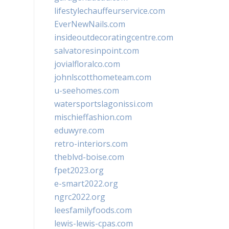
lifestylechauffeurservice.com
EverNewNails.com
insideoutdecoratingcentre.com
salvatoresinpoint.com
jovialfloralco.com
johnlscotthometeam.com
u-seehomes.com
watersportslagonissi.com
mischieffashion.com
eduwyre.com
retro-interiors.com
theblvd-boise.com
fpet2023.org
e-smart2022.org
ngrc2022.org
leesfamilyfoods.com
lewis-lewis-cpas.com