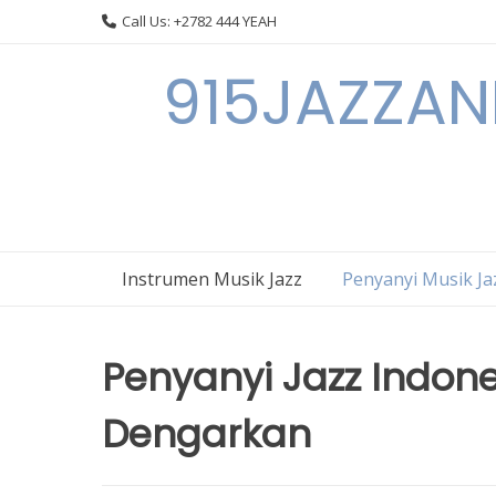
Skip
Call Us: +2782 444 YEAH
to
content
915JAZZAN
Instrumen Musik Jazz
Penyanyi Musik Ja
Penyanyi Jazz Indon
Dengarkan