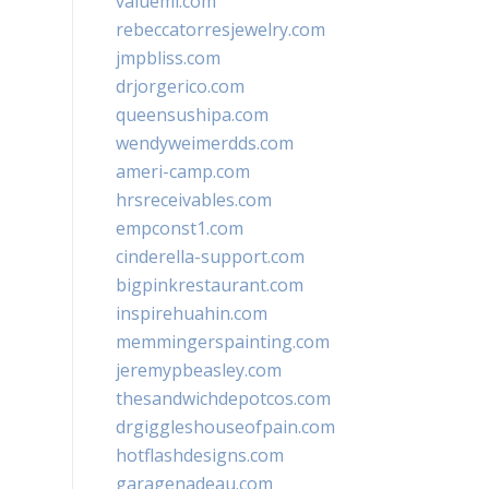
valueml.com
rebeccatorresjewelry.com
jmpbliss.com
drjorgerico.com
queensushipa.com
wendyweimerdds.com
ameri-camp.com
hrsreceivables.com
empconst1.com
cinderella-support.com
bigpinkrestaurant.com
inspirehuahin.com
memmingerspainting.com
jeremypbeasley.com
thesandwichdepotcos.com
drgiggleshouseofpain.com
hotflashdesigns.com
garagenadeau.com