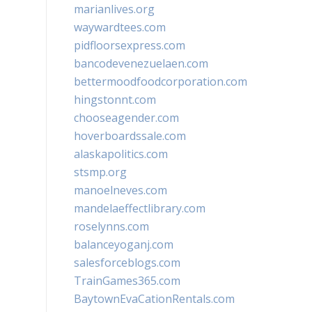
marianlives.org
waywardtees.com
pidfloorsexpress.com
bancodevenezuelaen.com
bettermoodfoodcorporation.com
hingstonnt.com
chooseagender.com
hoverboardssale.com
alaskapolitics.com
stsmp.org
manoelneves.com
mandelaeffectlibrary.com
roselynns.com
balanceyoganj.com
salesforceblogs.com
TrainGames365.com
BaytownEvaCationRentals.com