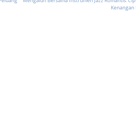
 Peluang
Mengalun Bersama Instrumen Jazz Romantis: Cip
Kenangan 