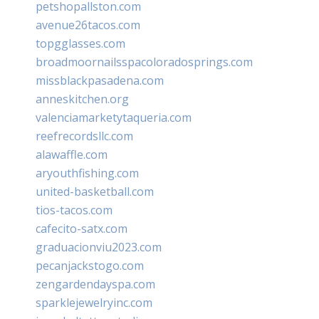
petshopallston.com
avenue26tacos.com
topgglasses.com
broadmoornailsspacoloradosprings.com
missblackpasadena.com
anneskitchen.org
valenciamarketytaqueria.com
reefrecordsllc.com
alawaffle.com
aryouthfishing.com
united-basketball.com
tios-tacos.com
cafecito-satx.com
graduacionviu2023.com
pecanjackstogo.com
zengardendayspa.com
sparklejewelryinc.com