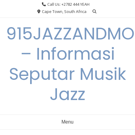
Skip
Call Us: +2782 444 YEAH
to
Cape Town, South Africa
content
915JAZZANDMO
– Informasi
Seputar Musik
Jazz
Menu