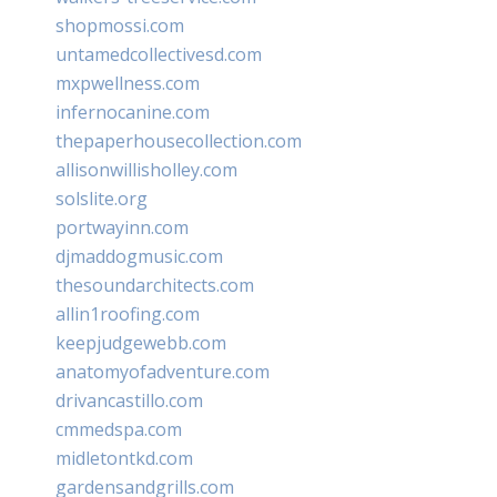
shopmossi.com
untamedcollectivesd.com
mxpwellness.com
infernocanine.com
thepaperhousecollection.com
allisonwillisholley.com
solslite.org
portwayinn.com
djmaddogmusic.com
thesoundarchitects.com
allin1roofing.com
keepjudgewebb.com
anatomyofadventure.com
drivancastillo.com
cmmedspa.com
midletontkd.com
gardensandgrills.com