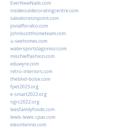
EverNewNails.com
insideoutdecoratingcentre.com
salvatoresinpoint.com
jovialfloralco.com
johnlscotthometeam.com
u-seehomes.com
watersportslagonissi.com
mischieffashion.com
eduwyre.com
retro-interiors.com
theblvd-boise.com
fpet2023.org
e-smart2022.org
ngrc2022.org
leesfamilyfoods.com
lewis-lewis-cpas.com
eleontennis.com