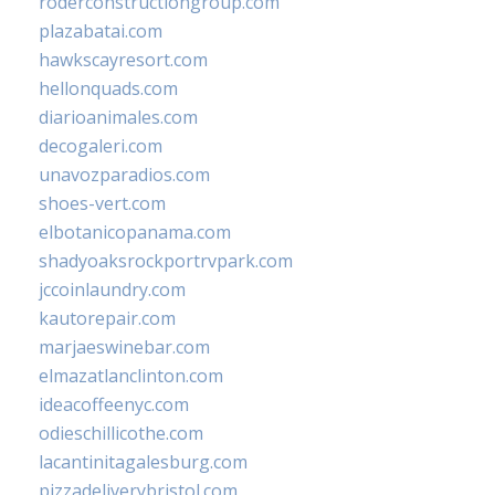
roderconstructiongroup.com
plazabatai.com
hawkscayresort.com
hellonquads.com
diarioanimales.com
decogaleri.com
unavozparadios.com
shoes-vert.com
elbotanicopanama.com
shadyoaksrockportrvpark.com
jccoinlaundry.com
kautorepair.com
marjaeswinebar.com
elmazatlanclinton.com
ideacoffeenyc.com
odieschillicothe.com
lacantinitagalesburg.com
pizzadeliverybristol.com