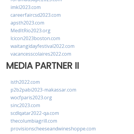
imkl2023.com
careerfaircsd2023.com
apsth2023.com
MedItRio2023.org
lcicon2023boston.com
waitangidayfestival2022.com
vacancesscolaires2022.com
MEDIA PARTNER II
isth2022.com
p2b2pabi2023-makassar.com
wocfparis2023.org
sinc2023.com
scdlqatar2022-qa.com
thecolumbiagrill.com
provisionscheeseandwineshoppe.com