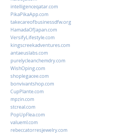
intelligenceqatar.com
PikaPikaApp.com
takecareofbusinessdfw.org
HamadaOfJapan.com
VersifyLifestyle.com
kingscreekadventures.com
antaeuslabs.com
purelycleanchemdry.com
WishOping.com
shoplegacee.com
bonvivantshop.com
CupPlante.com
mpzin.com
stcreal.com
PopUpFlea.com
valueml.com
rebeccatorresjewelry.com