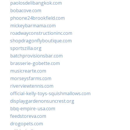
paolosdelibangkok.com
bobacove.com
phoone24brookfield.com
mickeybarmama.com
roadwayconstructioninc.com
shopdragonflyboutique.com
sportszilla.org
batchprovisionsbar.com
brasserie-gobette.com
musicrearte.com
morseysfarms.com
riverviewtennis.com
official-kelly-toys-squishmallows.com
displaygardenonsuncrest.org
bbq-empire-usa.com
feedstoreva.com
drogopets.com