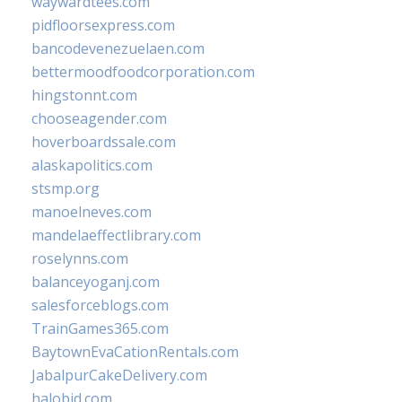
waywardtees.com
pidfloorsexpress.com
bancodevenezuelaen.com
bettermoodfoodcorporation.com
hingstonnt.com
chooseagender.com
hoverboardssale.com
alaskapolitics.com
stsmp.org
manoelneves.com
mandelaeffectlibrary.com
roselynns.com
balanceyoganj.com
salesforceblogs.com
TrainGames365.com
BaytownEvaCationRentals.com
JabalpurCakeDelivery.com
halobjd.com