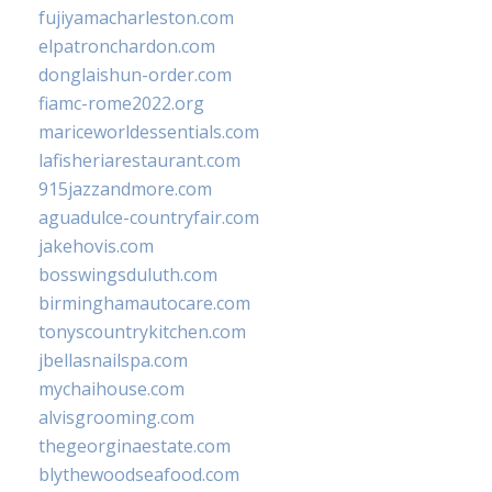
fujiyamacharleston.com
elpatronchardon.com
donglaishun-order.com
fiamc-rome2022.org
mariceworldessentials.com
lafisheriarestaurant.com
915jazzandmore.com
aguadulce-countryfair.com
jakehovis.com
bosswingsduluth.com
birminghamautocare.com
tonyscountrykitchen.com
jbellasnailspa.com
mychaihouse.com
alvisgrooming.com
thegeorginaestate.com
blythewoodseafood.com