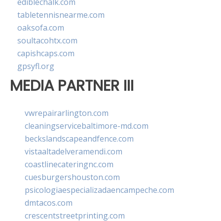
ediblechalk.com
tabletennisnearme.com
oaksofa.com
soultacohtx.com
capishcaps.com
gpsyfl.org
MEDIA PARTNER III
vwrepairarlington.com
cleaningservicebaltimore-md.com
beckslandscapeandfence.com
vistaaltadelveramendi.com
coastlinecateringnc.com
cuesburgershouston.com
psicologiaespecializadaencampeche.com
dmtacos.com
crescentstreetprinting.com