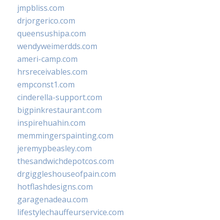
jmpbliss.com
drjorgerico.com
queensushipa.com
wendyweimerdds.com
ameri-camp.com
hrsreceivables.com
empconst1.com
cinderella-support.com
bigpinkrestaurant.com
inspirehuahin.com
memmingerspainting.com
jeremypbeasley.com
thesandwichdepotcos.com
drgiggleshouseofpain.com
hotflashdesigns.com
garagenadeau.com
lifestylechauffeurservice.com