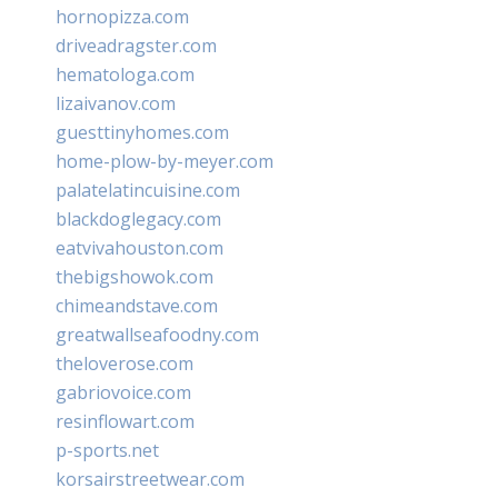
hornopizza.com
driveadragster.com
hematologa.com
lizaivanov.com
guesttinyhomes.com
home-plow-by-meyer.com
palatelatincuisine.com
blackdoglegacy.com
eatvivahouston.com
thebigshowok.com
chimeandstave.com
greatwallseafoodny.com
theloverose.com
gabriovoice.com
resinflowart.com
p-sports.net
korsairstreetwear.com