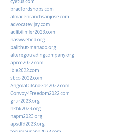
cyetus.com
bradfordshops.com
almadenranchsanjose.com
advocatevijay.com
adlibilimler2023.com
naswwebed.org
balithut-manado.org
alteregotradingcompany.org
aprce2022.com
ibie2022.com
sbcc-2022.com
AngolaOilAndGas2022.com
Convoy4Freedom2022.com
grur2023.org
hkhk2023.org
napm2023.org
apsdfd2023.org
forumausape2023.com