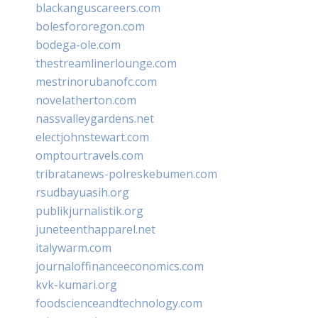
blackanguscareers.com
bolesfororegon.com
bodega-ole.com
thestreamlinerlounge.com
mestrinorubanofc.com
novelatherton.com
nassvalleygardens.net
electjohnstewart.com
omptourtravels.com
tribratanews-polreskebumen.com
rsudbayuasih.org
publikjurnalistik.org
juneteenthapparel.net
italywarm.com
journaloffinanceeconomics.com
kvk-kumari.org
foodscienceandtechnology.com