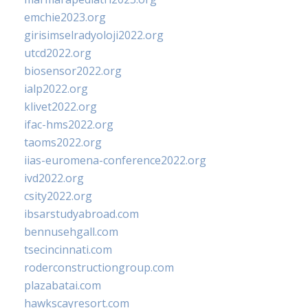
emchie2023.org
girisimselradyoloji2022.org
utcd2022.org
biosensor2022.org
ialp2022.org
klivet2022.org
ifac-hms2022.org
taoms2022.org
iias-euromena-conference2022.org
ivd2022.org
csity2022.org
ibsarstudyabroad.com
bennusehgall.com
tsecincinnati.com
roderconstructiongroup.com
plazabatai.com
hawkscayresort.com