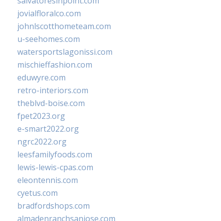
salvatoresinpoint.com
jovialfloralco.com
johnlscotthometeam.com
u-seehomes.com
watersportslagonissi.com
mischieffashion.com
eduwyre.com
retro-interiors.com
theblvd-boise.com
fpet2023.org
e-smart2022.org
ngrc2022.org
leesfamilyfoods.com
lewis-lewis-cpas.com
eleontennis.com
cyetus.com
bradfordshops.com
almadenranchsanjose.com