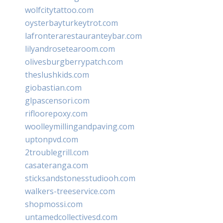
wolfcitytattoo.com
oysterbayturkeytrot.com
lafronterarestauranteybar.com
lilyandrosetearoom.com
olivesburgberrypatch.com
theslushkids.com
giobastian.com
glpascensori.com
rifloorepoxy.com
woolleymillingandpaving.com
uptonpvd.com
2troublegrill.com
casateranga.com
sticksandstonesstudiooh.com
walkers-treeservice.com
shopmossi.com
untamedcollectivesd.com