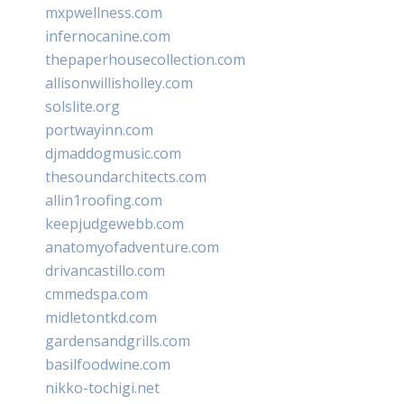
mxpwellness.com
infernocanine.com
thepaperhousecollection.com
allisonwillisholley.com
solslite.org
portwayinn.com
djmaddogmusic.com
thesoundarchitects.com
allin1roofing.com
keepjudgewebb.com
anatomyofadventure.com
drivancastillo.com
cmmedspa.com
midletontkd.com
gardensandgrills.com
basilfoodwine.com
nikko-tochigi.net