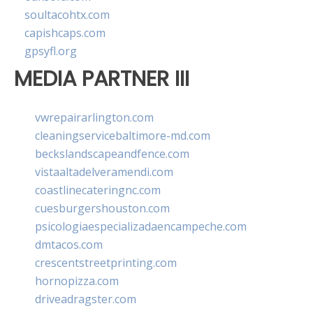
soultacohtx.com
capishcaps.com
gpsyfl.org
MEDIA PARTNER III
vwrepairarlington.com
cleaningservicebaltimore-md.com
beckslandscapeandfence.com
vistaaltadelveramendi.com
coastlinecateringnc.com
cuesburgershouston.com
psicologiaespecializadaencampeche.com
dmtacos.com
crescentstreetprinting.com
hornopizza.com
driveadragster.com