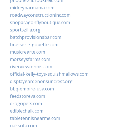
phoone24brookfield.com
mickeybarmama.com
roadwayconstructioninc.com
shopdragonflyboutique.com
sportszilla.org
batchprovisionsbar.com
brasserie-gobette.com
musicrearte.com
morseysfarms.com
riverviewtennis.com
official-kelly-toys-squishmallows.com
displaygardenonsuncrest.org
bbq-empire-usa.com
feedstoreva.com
drogopets.com
ediblechalk.com
tabletennisnearme.com
oaksofa.com