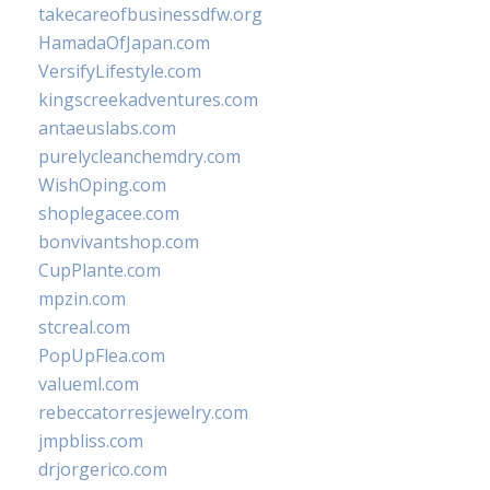
takecareofbusinessdfw.org
HamadaOfJapan.com
VersifyLifestyle.com
kingscreekadventures.com
antaeuslabs.com
purelycleanchemdry.com
WishOping.com
shoplegacee.com
bonvivantshop.com
CupPlante.com
mpzin.com
stcreal.com
PopUpFlea.com
valueml.com
rebeccatorresjewelry.com
jmpbliss.com
drjorgerico.com