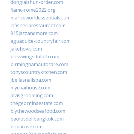
donglaishun-order.com
fiamc-rome2022.org
mariceworldessentials.com
lafisheriarestaurant.com
915jazzandmore.com
aguadulce-countryfair.com
jakehovis.com
bosswingsduluth.com
birminghamautocare.com
tonyscountrykitchen.com
jbellasnailspa.com
mychaihouse.com
alvisgrooming.com
thegeorginaestate.com
blythewoodseafood.com
paolosdelibangkok.com
bobacove.com