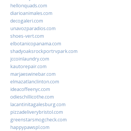
hellonquads.com
diarioanimales.com
decogaleri.com
unavozparadios.com
shoes-vert.com
elbotanicopanama.com
shadyoaksrockportrvpark.com
jccoinlaundry.com
kautorepair.com
marjaeswinebar.com
elmazatlanclinton.com
ideacoffeenyc.com
odieschillicothe.com
lacantinitagalesburg.com
pizzadeliverybristol.com
greenstarsmogcheck.com
happypawspl.com