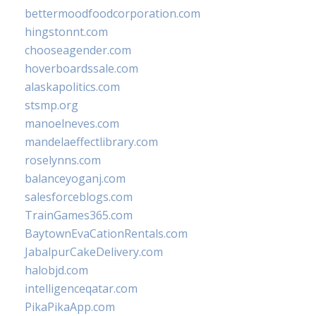
bettermoodfoodcorporation.com
hingstonnt.com
chooseagender.com
hoverboardssale.com
alaskapolitics.com
stsmp.org
manoelneves.com
mandelaeffectlibrary.com
roselynns.com
balanceyoganj.com
salesforceblogs.com
TrainGames365.com
BaytownEvaCationRentals.com
JabalpurCakeDelivery.com
halobjd.com
intelligenceqatar.com
PikaPikaApp.com