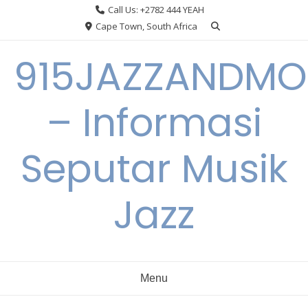
Skip
Call Us: +2782 444 YEAH
to
Cape Town, South Africa
content
915JAZZANDMO
– Informasi
Seputar Musik
Jazz
Menu