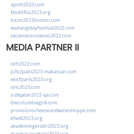
apsth2023.com
MedItRio2023.org
lcicon2023boston.com
waitangidayfestival2022.com
vacancesscolaires2022.com
MEDIA PARTNER II
isth2022.com
p2b2pabi2023-makassar.com
wocfparis2023.org
sinc2023.com
scdlqatar2022-qa.com
thecolumbiagrill.com
provisionscheeseandwineshoppe.com
khedi2023.org
akademikgeriatri2023.org
marmarapediatri2023.org