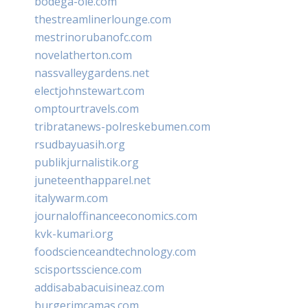
bodega-ole.com
thestreamlinerlounge.com
mestrinorubanofc.com
novelatherton.com
nassvalleygardens.net
electjohnstewart.com
omptourtravels.com
tribratanews-polreskebumen.com
rsudbayuasih.org
publikjurnalistik.org
juneteenthapparel.net
italywarm.com
journaloffinanceeconomics.com
kvk-kumari.org
foodscienceandtechnology.com
scisportsscience.com
addisababacuisineaz.com
burgerimcamas.com