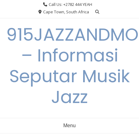
Skip
Call Us: +2782 444 YEAH
to
Cape Town, South Africa
content
915JAZZANDMO
– Informasi
Seputar Musik
Jazz
Menu