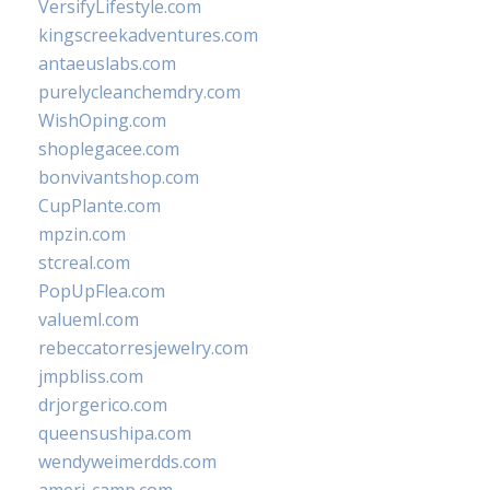
VersifyLifestyle.com
kingscreekadventures.com
antaeuslabs.com
purelycleanchemdry.com
WishOping.com
shoplegacee.com
bonvivantshop.com
CupPlante.com
mpzin.com
stcreal.com
PopUpFlea.com
valueml.com
rebeccatorresjewelry.com
jmpbliss.com
drjorgerico.com
queensushipa.com
wendyweimerdds.com