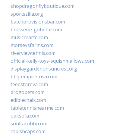
shopdragonflyboutique.com
sportszilla.org
batchprovisionsbar.com
brasserie-gobette.com
musicrearte.com
morseysfarms.com
riverviewtennis.com
official-kelly-toys-squishmallows.com
displaygardenonsuncrest.org
bbq-empire-usa.com
feedstoreva.com
drogopets.com
ediblechalk.com
tabletennisnearme.com
oaksofa.com
soultacohtx.com
capishcaps.com