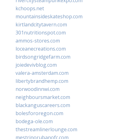
rivercitysteampunkexpo.com
kchoops.net
mountainsideskateshop.com
kirtlandcitytavern.com
301nutritionspot.com
ammos-stores.com
loceanecreations.com
birdsongridgefarm.com
joiedevivblog.com
valera-amsterdam.com
libertybrandhemp.com
norwoodinnwi.com
neighboursmarket.com
blackanguscareers.com
bolesfororegon.com
bodega-ole.com
thestreamlinerlounge.com
mestrinorubanofc.com