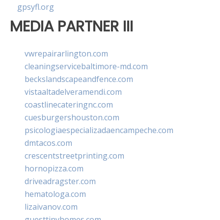
gpsyfl.org
MEDIA PARTNER III
vwrepairarlington.com
cleaningservicebaltimore-md.com
beckslandscapeandfence.com
vistaaltadelveramendi.com
coastlinecateringnc.com
cuesburgershouston.com
psicologiaespecializadaencampeche.com
dmtacos.com
crescentstreetprinting.com
hornopizza.com
driveadragster.com
hematologa.com
lizaivanov.com
guesttinyhomes.com