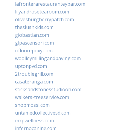
lafronterarestauranteybar.com
lilyandrosetearoom.com
olivesburgberrypatch.com
theslushkids.com
giobastian.com
glpascensori.com
rifloorepoxy.com
woolleymillingandpaving.com
uptonpvd.com
2troublegrill.com
casateranga.com
sticksandstonesstudiooh.com
walkers-treeservice.com
shopmossi.com
untamedcollectivesd.com
mxpwellness.com
infernocanine.com