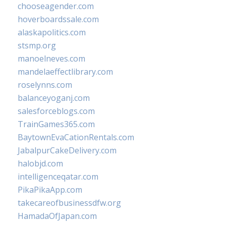
chooseagender.com
hoverboardssale.com
alaskapolitics.com
stsmp.org
manoelneves.com
mandelaeffectlibrary.com
roselynns.com
balanceyoganj.com
salesforceblogs.com
TrainGames365.com
BaytownEvaCationRentals.com
JabalpurCakeDelivery.com
halobjd.com
intelligenceqatar.com
PikaPikaApp.com
takecareofbusinessdfw.org
HamadaOfJapan.com