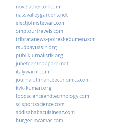
novelatherton.com
nassvalleygardens.net
electjohnstewart.com
omptourtravels.com
tribratanews-polreskebumen.com
rsudbayuasih.org
publikjurnalistik.org
juneteenthapparel.net
italywarm.com
journaloffinanceeconomics.com
kvk-kumari.org
foodscienceandtechnology.com
scisportsscience.com
addisababacuisineaz.com
burgerimcamas.com