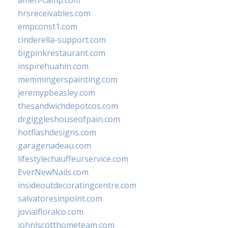
ameri-camp.com
hrsreceivables.com
empconst1.com
cinderella-support.com
bigpinkrestaurant.com
inspirehuahin.com
memmingerspainting.com
jeremypbeasley.com
thesandwichdepotcos.com
drgiggleshouseofpain.com
hotflashdesigns.com
garagenadeau.com
lifestylechauffeurservice.com
EverNewNails.com
insideoutdecoratingcentre.com
salvatoresinpoint.com
jovialfloralco.com
johnlscotthometeam.com