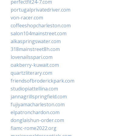
perfectfit24-7.com
portugalprivatedriver.com
von-racer.com
coffeeshopcharleston.com
salon104mainstreet.com
alkaspringswater.com
318mainstreet8h.com
lovenailsspari.com
oakberry-kuwait.com
quartzliterary.com
friendsofbroderickpark.com
studiopiattellina.com
jannagrillspringfield.com
fujiyamacharleston.com
elpatronchardon.com
donglaishun-order.com
fiamc-rome2022.org