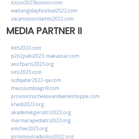
lcicon2023boston.com
waitangidayfestival2022.com
vacancesscolaires2022.com
MEDIA PARTNER II
isth2022.com
p2b2pabi2023-makassar.com
wocfparis2023.org
sinc2023.com
scdlqatar2022-qa.com
thecolumbiagrill.com
provisionscheeseandwineshoppe.com
khedi2023.org
akademikgeriatri2023.org
marmarapediatri2023.org
emchie2023.org
girisimselradyoloji2022.org