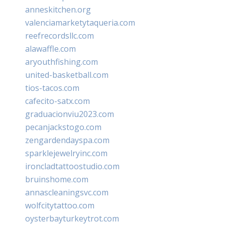
anneskitchen.org
valenciamarketytaqueria.com
reefrecordsllc.com
alawaffle.com
aryouthfishing.com
united-basketball.com
tios-tacos.com
cafecito-satx.com
graduacionviu2023.com
pecanjackstogo.com
zengardendayspa.com
sparklejewelryinc.com
ironcladtattoostudio.com
bruinshome.com
annascleaningsvc.com
wolfcitytattoo.com
oysterbayturkeytrot.com