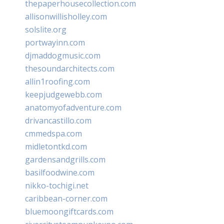
thepaperhousecollection.com
allisonwillisholley.com
solslite.org
portwayinn.com
djmaddogmusic.com
thesoundarchitects.com
allin1roofing.com
keepjudgewebb.com
anatomyofadventure.com
drivancastillo.com
cmmedspa.com
midletontkd.com
gardensandgrills.com
basilfoodwine.com
nikko-tochigi.net
caribbean-corner.com
bluemoongiftcards.com