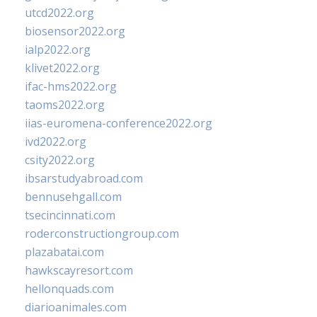
utcd2022.org
biosensor2022.org
ialp2022.org
klivet2022.org
ifac-hms2022.org
taoms2022.org
iias-euromena-conference2022.org
ivd2022.org
csity2022.org
ibsarstudyabroad.com
bennusehgall.com
tsecincinnati.com
roderconstructiongroup.com
plazabatai.com
hawkscayresort.com
hellonquads.com
diarioanimales.com