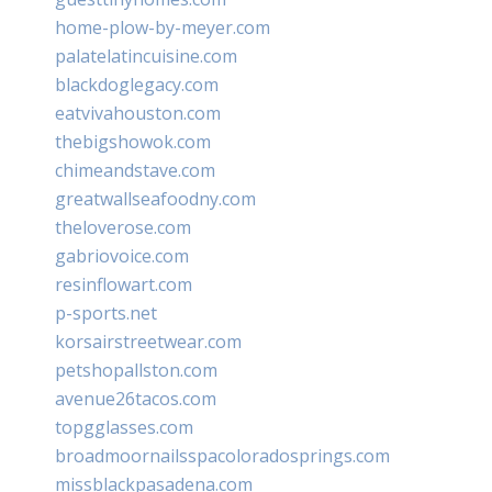
home-plow-by-meyer.com
palatelatincuisine.com
blackdoglegacy.com
eatvivahouston.com
thebigshowok.com
chimeandstave.com
greatwallseafoodny.com
theloverose.com
gabriovoice.com
resinflowart.com
p-sports.net
korsairstreetwear.com
petshopallston.com
avenue26tacos.com
topgglasses.com
broadmoornailsspacoloradosprings.com
missblackpasadena.com