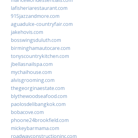
mariceworldessentials.com
lafisheriarestaurant.com
915jazzandmore.com
aguadulce-countryfair.com
jakehovis.com
bosswingsduluth.com
birminghamautocare.com
tonyscountrykitchen.com
jbellasnailspa.com
mychaihouse.com
alvisgrooming.com
thegeorginaestate.com
blythewoodseafood.com
paolosdelibangkok.com
bobacove.com
phoone24brookfield.com
mickeybarmama.com
roadwayconstructioninc.com