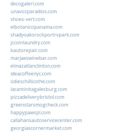
decogaleri.com
unavozparadios.com
shoes-vert.com
elbotanicopanama.com
shadyoaksrockportrvpark.com
jccoinlaundry.com
kautorepair.com
marjaeswinebar.com
elmazatlanclinton.com
ideacoffeenyc.com
odieschillicothe.com
lacantinitagalesburg.com
pizzadeliverybristol.com
greenstarsmogcheck.com
happypawspl.com
callahansautoservicecenter.com
georgiascornermarket.com