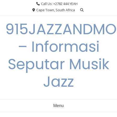
Skip
Call Us: +2782 444 YEAH
to
Cape Town, South Africa
content
915JAZZANDMO
– Informasi
Seputar Musik
Jazz
Menu