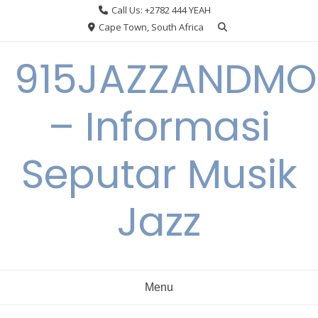
Skip
Call Us: +2782 444 YEAH
to
Cape Town, South Africa
content
915JAZZANDMO
– Informasi
Seputar Musik
Jazz
Menu