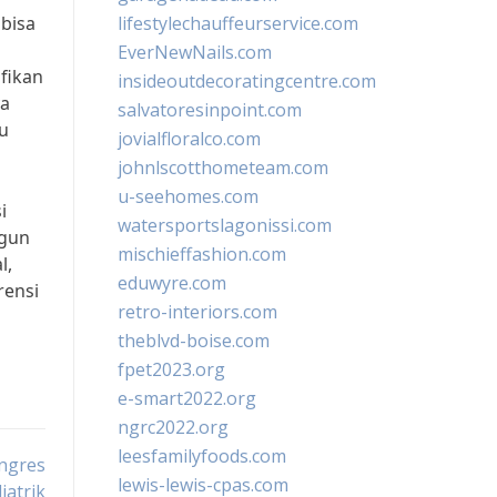
 bisa
lifestylechauffeurservice.com
EverNewNails.com
fikan
insideoutdecoratingcentre.com
ya
salvatoresinpoint.com
u
jovialfloralco.com
johnlscotthometeam.com
u-seehomes.com
i
watersportslagonissi.com
ngun
mischieffashion.com
l,
eduwyre.com
rensi
retro-interiors.com
theblvd-boise.com
fpet2023.org
e-smart2022.org
ngrc2022.org
leesfamilyfoods.com
ongres
lewis-lewis-cpas.com
iatrik