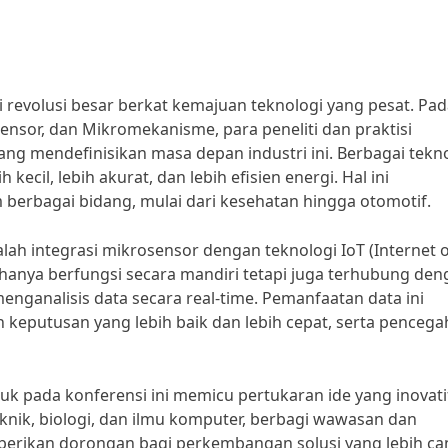
revolusi besar berkat kemajuan teknologi yang pesat. Pad
ensor, dan Mikromekanisme, para peneliti dan praktisi
g mendefinisikan masa depan industri ini. Berbagai tekn
ecil, lebih akurat, dan lebih efisien energi. Hal ini
erbagai bidang, mulai dari kesehatan hingga otomotif.
alah integrasi mikrosensor dengan teknologi IoT (Internet 
hanya berfungsi secara mandiri tetapi juga terhubung den
nganalisis data secara real-time. Pemanfaatan data ini
eputusan yang lebih baik dan lebih cepat, serta penceg
ntuk pada konferensi ini memicu pertukaran ide yang inovati
 teknik, biologi, dan ilmu komputer, berbagi wawasan dan
mberikan dorongan bagi perkembangan solusi yang lebih ca