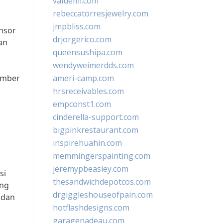
valueml.com
rebeccatorresjewelry.com
jmpbliss.com
nsor
drjorgerico.com
an
queensushipa.com
wendyweimerdds.com
umber
ameri-camp.com
hrsreceivables.com
empconst1.com
cinderella-support.com
bigpinkrestaurant.com
inspirehuahin.com
memmingerspainting.com
jeremypbeasley.com
si
thesandwichdepotcos.com
ang
drgiggleshouseofpain.com
 dan
hotflashdesigns.com
garagenadeau.com