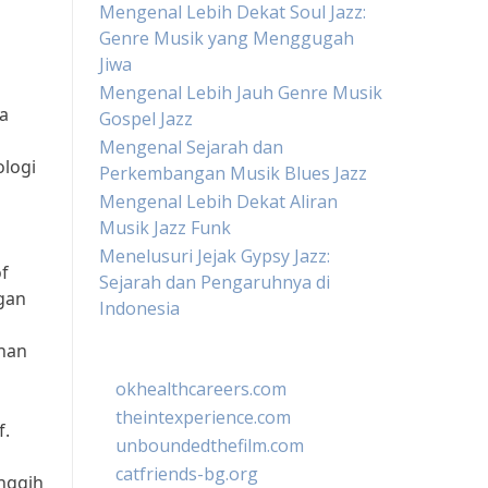
Mengenal Lebih Dekat Soul Jazz:
Genre Musik yang Menggugah
Jiwa
Mengenal Lebih Jauh Genre Musik
a
Gospel Jazz
Mengenal Sejarah dan
ologi
Perkembangan Musik Blues Jazz
Mengenal Lebih Dekat Aliran
Musik Jazz Funk
Menelusuri Jejak Gypsy Jazz:
of
Sejarah dan Pengaruhnya di
gan
Indonesia
ahan
okhealthcareers.com
theintexperience.com
f.
unboundedthefilm.com
catfriends-bg.org
nggih