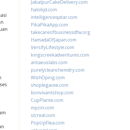
JabalpurCakeDelivery.com
halobjd.com
asi
intelligenceqatar.com
an
PikaPikaApp.com
juan
takecareofbusinessdfw.org
HamadaOfJapan.com
VersifyLifestyle.com
kingscreekadventures.com
antaeuslabs.com
purelycleanchemdry.com
n
WishOping.com
oses
shoplegacee.com
bonvivantshop.com
CupPlante.com
mpzin.com
lam
stcreal.com
PopUpFlea.com
an