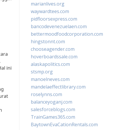
marianlives.org
waywardtees.com
pidfloorsexpress.com
bancodevenezuelaen.com
bettermoodfoodcorporation.com
hingstonnt.com
chooseagender.com
cara
hoverboardssale.com
,
alaskapolitics.com
l ini
stsmp.org
manoelneves.com
mandelaeffectlibrary.com
ng
roselynns.com
urat
balanceyoganj.com
salesforceblogs.com
n
TrainGames365.com
BaytownEvaCationRentals.com