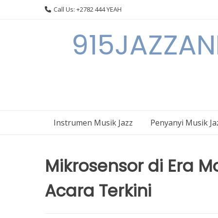
Skip
Call Us: +2782 444 YEAH
to
content
915JAZZAN
Instrumen Musik Jazz
Penyanyi Musik Ja
Mikrosensor di Era M
Acara Terkini