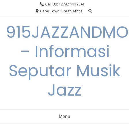
Skip
Call Us: +2782 444 YEAH
to
Cape Town, South Africa
content
915JAZZANDMO
– Informasi
Seputar Musik
Jazz
Menu