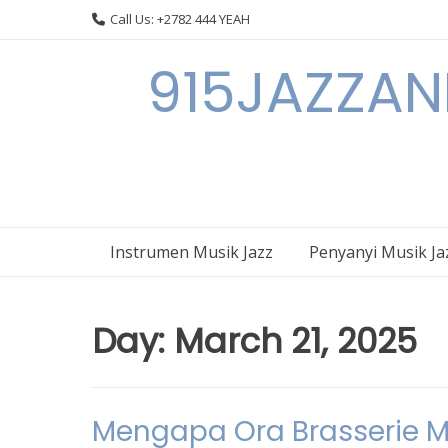
Skip
Call Us: +2782 444 YEAH
to
content
915JAZZAN
Instrumen Musik Jazz
Penyanyi Musik Ja
Day:
March 21, 2025
Mengapa Ora Brasserie Men