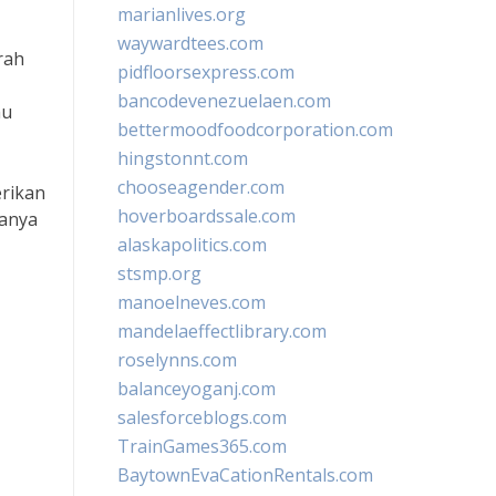
marianlives.org
waywardtees.com
rah
pidfloorsexpress.com
bancodevenezuelaen.com
mu
bettermoodfoodcorporation.com
hingstonnt.com
chooseagender.com
erikan
hoverboardssale.com
hanya
alaskapolitics.com
stsmp.org
manoelneves.com
mandelaeffectlibrary.com
roselynns.com
balanceyoganj.com
salesforceblogs.com
TrainGames365.com
BaytownEvaCationRentals.com