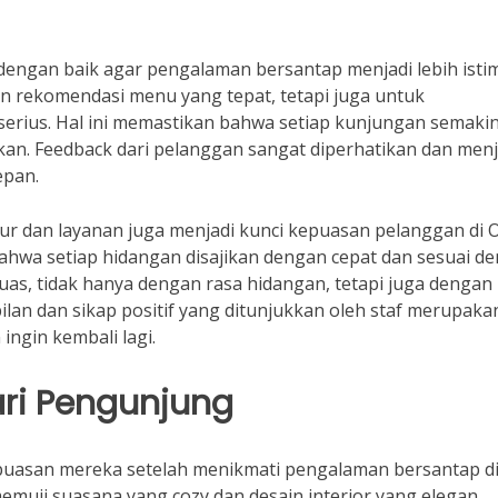
r dengan baik agar pengalaman bersantap menjadi lebih isti
an rekomendasi menu yang tepat, tetapi juga untuk
erius. Hal ini memastikan bahwa setiap kunjungan semaki
ikan. Feedback dari pelanggan sangat diperhatikan dan menj
epan.
apur dan layanan juga menjadi kunci kepuasan pelanggan di 
hwa setiap hidangan disajikan dengan cepat dan sesuai d
as, tidak hanya dengan rasa hidangan, tetapi juga dengan
ilan dan sikap positif yang ditunjukkan oleh staf merupaka
ingin kembali lagi.
ari Pengunjung
asan mereka setelah menikmati pengalaman bersantap di
memuji suasana yang cozy dan desain interior yang elegan,