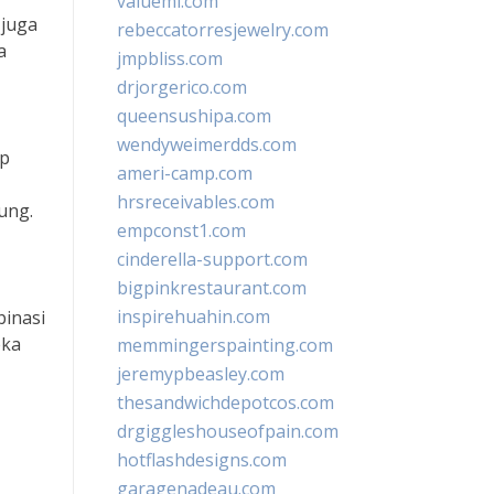
valueml.com
 juga
rebeccatorresjewelry.com
a
jmpbliss.com
drjorgerico.com
queensushipa.com
wendyweimerdds.com
ap
ameri-camp.com
hrsreceivables.com
ung.
empconst1.com
cinderella-support.com
bigpinkrestaurant.com
inspirehuahin.com
binasi
eka
memmingerspainting.com
jeremypbeasley.com
thesandwichdepotcos.com
drgiggleshouseofpain.com
hotflashdesigns.com
garagenadeau.com