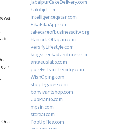
JabalpurCakeDelivery.com
halobjd.com
intelligenceqatar.com
mewa.
PikaPikaApp.com
n
takecareofbusinessdfw.org
adi
HamadaOfJapan.com
VersifyLifestyle.com
kingscreekadventures.com
Ora
antaeuslabs.com
engan
purelycleanchemdry.com
WishOping.com
n
shoplegacee.com
bonvivantshop.com
CupPlante.com
mpzin.com
stcreal.com
 Ora
PopUpFlea.com