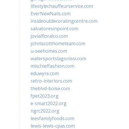
lifestylechauffeurservice.com
EverNewNails.com
insideoutdecoratingcentre.com
salvatoresinpoint.com
jovialfloralco.com
johnlscotthometeam.com
u-seehomes.com
watersportslagonissi.com
mischieffashion.com
eduwyre.com
retro-interiors.com
theblvd-boise.com
fpet2023.org
e-smart2022.org
ngrc2022.org
leesfamilyfoods.com
lewis-lewis-cpas.com