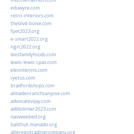
mischieffashion.com
eduwyre.com
retro-interiors.com
theblvd-boise.com
fpet2023.org
e-smart2022.org
ngrc2022.org
leesfamilyfoods.com
lewis-lewis-cpas.com
eleontennis.com
cyetus.com
bradfordshops.com
almadenranchsanjose.com
advocatevijay.com
adlibilimler2023.com
naswwebed.org
balithut-manado.org
alteregotradingcompany.org