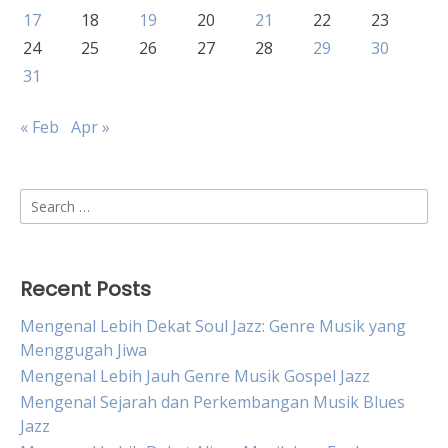
17
18
19
20
21
22
23
24
25
26
27
28
29
30
31
« Feb
Apr »
Search
for:
Recent Posts
Mengenal Lebih Dekat Soul Jazz: Genre Musik yang
Menggugah Jiwa
Mengenal Lebih Jauh Genre Musik Gospel Jazz
Mengenal Sejarah dan Perkembangan Musik Blues
Jazz