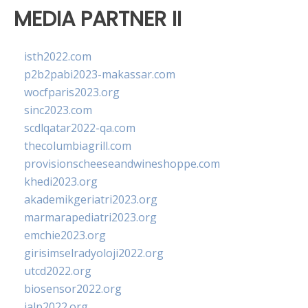
MEDIA PARTNER II
isth2022.com
p2b2pabi2023-makassar.com
wocfparis2023.org
sinc2023.com
scdlqatar2022-qa.com
thecolumbiagrill.com
provisionscheeseandwineshoppe.com
khedi2023.org
akademikgeriatri2023.org
marmarapediatri2023.org
emchie2023.org
girisimselradyoloji2022.org
utcd2022.org
biosensor2022.org
ialp2022.org