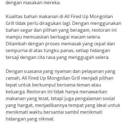
dengan masakan mereka.
Kualitas bahan makanan di All Fired Up Mongolian
Grill tidak perlu diragukan lagi. Dengan menggunakan
bahan segar dan pilihan yang beragam, restoran ini
mampu memuaskan berbagai macam selera.
Ditambah dengan proses memasak yang cepat dan
sempurna di atas tungku panas, setiap hidangan
tersaji dengan cita rasa yang menggugah selera.
Dengan suasana yang nyaman dan pelayanan yang
ramah, All Fired Up Mongolian Grill menjadi pilihan
tepat untuk berkumpul bersama teman atau
keluarga. Restoran ini tidak hanya menawarkan
makanan yang lezat, tetapi juga pengalaman sosial
yang hangat, menjadikannya tempat yang ideal untuk
menikmati waktu bersantai sambil menikmati
hidangan yang nikmat.