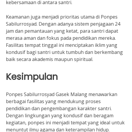
kebersamaan di antara santri.
Keamanan juga menjadi prioritas utama di Ponpes
Sabilurrosyad. Dengan adanya sistem penjagaan 24
jam dan pemantauan yang ketat, para santri dapat
merasa aman dan fokus pada pendidikan mereka.
Fasilitas tempat tinggal ini menciptakan iklim yang
kondusif bagi santri untuk tumbuh dan berkembang
baik secara akademis maupun spiritual.
Kesimpulan
Ponpes Sabilurrosyad Gasek Malang menawarkan
berbagai fasilitas yang mendukung proses
pendidikan dan pengembangan karakter santri.
Dengan lingkungan yang kondusif dan beragam
kegiatan, ponpes ini menjadi tempat yang ideal untuk
menuntut ilmu agama dan keterampilan hidup.