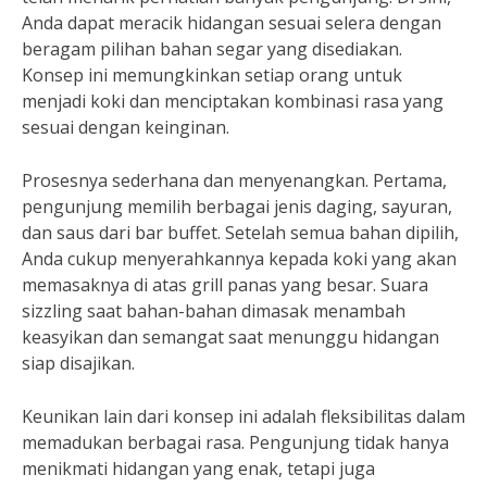
Anda dapat meracik hidangan sesuai selera dengan
beragam pilihan bahan segar yang disediakan.
Konsep ini memungkinkan setiap orang untuk
menjadi koki dan menciptakan kombinasi rasa yang
sesuai dengan keinginan.
Prosesnya sederhana dan menyenangkan. Pertama,
pengunjung memilih berbagai jenis daging, sayuran,
dan saus dari bar buffet. Setelah semua bahan dipilih,
Anda cukup menyerahkannya kepada koki yang akan
memasaknya di atas grill panas yang besar. Suara
sizzling saat bahan-bahan dimasak menambah
keasyikan dan semangat saat menunggu hidangan
siap disajikan.
Keunikan lain dari konsep ini adalah fleksibilitas dalam
memadukan berbagai rasa. Pengunjung tidak hanya
menikmati hidangan yang enak, tetapi juga