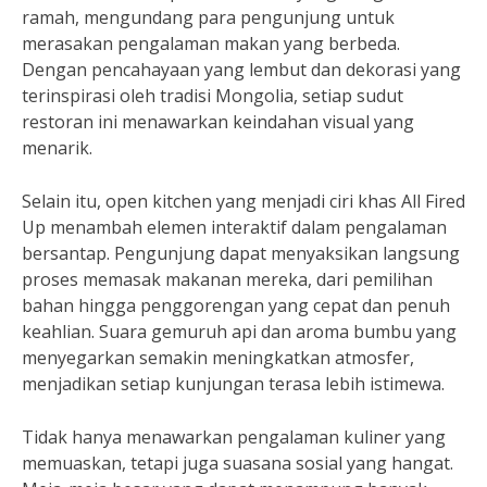
ramah, mengundang para pengunjung untuk
merasakan pengalaman makan yang berbeda.
Dengan pencahayaan yang lembut dan dekorasi yang
terinspirasi oleh tradisi Mongolia, setiap sudut
restoran ini menawarkan keindahan visual yang
menarik.
Selain itu, open kitchen yang menjadi ciri khas All Fired
Up menambah elemen interaktif dalam pengalaman
bersantap. Pengunjung dapat menyaksikan langsung
proses memasak makanan mereka, dari pemilihan
bahan hingga penggorengan yang cepat dan penuh
keahlian. Suara gemuruh api dan aroma bumbu yang
menyegarkan semakin meningkatkan atmosfer,
menjadikan setiap kunjungan terasa lebih istimewa.
Tidak hanya menawarkan pengalaman kuliner yang
memuaskan, tetapi juga suasana sosial yang hangat.