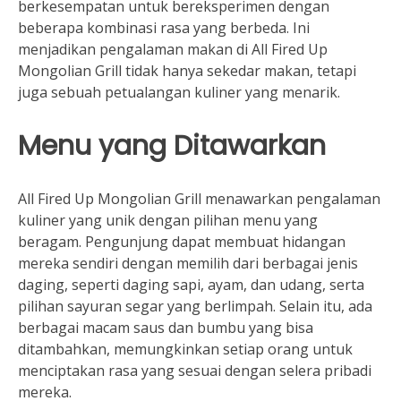
berkesempatan untuk bereksperimen dengan
beberapa kombinasi rasa yang berbeda. Ini
menjadikan pengalaman makan di All Fired Up
Mongolian Grill tidak hanya sekedar makan, tetapi
juga sebuah petualangan kuliner yang menarik.
Menu yang Ditawarkan
All Fired Up Mongolian Grill menawarkan pengalaman
kuliner yang unik dengan pilihan menu yang
beragam. Pengunjung dapat membuat hidangan
mereka sendiri dengan memilih dari berbagai jenis
daging, seperti daging sapi, ayam, dan udang, serta
pilihan sayuran segar yang berlimpah. Selain itu, ada
berbagai macam saus dan bumbu yang bisa
ditambahkan, memungkinkan setiap orang untuk
menciptakan rasa yang sesuai dengan selera pribadi
mereka.