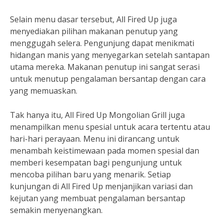
Selain menu dasar tersebut, All Fired Up juga
menyediakan pilihan makanan penutup yang
menggugah selera. Pengunjung dapat menikmati
hidangan manis yang menyegarkan setelah santapan
utama mereka. Makanan penutup ini sangat serasi
untuk menutup pengalaman bersantap dengan cara
yang memuaskan.
Tak hanya itu, All Fired Up Mongolian Grill juga
menampilkan menu spesial untuk acara tertentu atau
hari-hari perayaan. Menu ini dirancang untuk
menambah keistimewaan pada momen spesial dan
memberi kesempatan bagi pengunjung untuk
mencoba pilihan baru yang menarik. Setiap
kunjungan di All Fired Up menjanjikan variasi dan
kejutan yang membuat pengalaman bersantap
semakin menyenangkan.