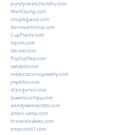
purelycleanchemdry.com
WishOping.com
shoplegacee.com
bonvivantshop.com
CupPlante.com
mpzin.com
stcreal.com
PopUpFlea.com
valueml.com
rebeccatorresjewelry.com
jmpbliss.com
drjorgerico.com
queensushipa.com
wendyweimerdds.com
ameri-camp.com
hrsreceivables.com
empconst1.com