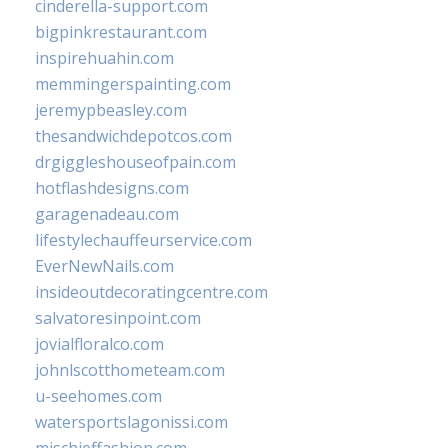
cinderella-support.com
bigpinkrestaurant.com
inspirehuahin.com
memmingerspainting.com
jeremypbeasley.com
thesandwichdepotcos.com
drgiggleshouseofpain.com
hotflashdesigns.com
garagenadeau.com
lifestylechauffeurservice.com
EverNewNails.com
insideoutdecoratingcentre.com
salvatoresinpoint.com
jovialfloralco.com
johnlscotthometeam.com
u-seehomes.com
watersportslagonissi.com