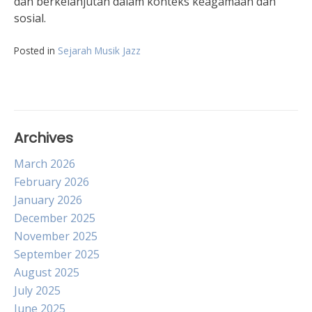
dan berkelanjutan dalam konteks keagamaan dan
sosial.
Posted in
Sejarah Musik Jazz
Archives
March 2026
February 2026
January 2026
December 2025
November 2025
September 2025
August 2025
July 2025
June 2025