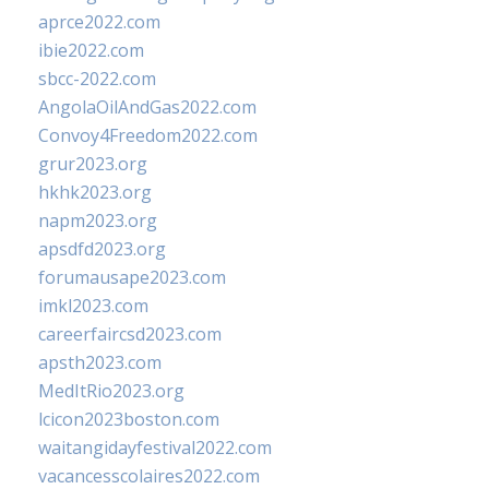
aprce2022.com
ibie2022.com
sbcc-2022.com
AngolaOilAndGas2022.com
Convoy4Freedom2022.com
grur2023.org
hkhk2023.org
napm2023.org
apsdfd2023.org
forumausape2023.com
imkl2023.com
careerfaircsd2023.com
apsth2023.com
MedItRio2023.org
lcicon2023boston.com
waitangidayfestival2022.com
vacancesscolaires2022.com