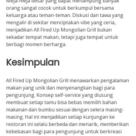
Meja-meja besar yang dapat menampung banyak
orang sangat cocok untuk berkumpul bersama
keluarga atau teman-teman. Diskusi dan tawa yang
mengalir di sekitar menciptakan vibe yang ceria,
menjadikan All Fired Up Mongolian Grill bukan
sekadar tempat makan, tetapi juga tempat untuk
berbagi momen berharga.
Kesimpulan
All Fired Up Mongolian Grill menawarkan pengalaman
makan yang unik dan menyenangkan bagi para
pengunjung. Konsep self-service yang diusung
membuat setiap tamu bisa bebas memilih bahan
makanan dan bumbu sesuai dengan selera masing-
masing. Hal ini menjadikan setiap kunjungan ke
restoran ini selalu berbeda dan menarik, memberikan
kebebasan bagi para pengunjung untuk berkreasi